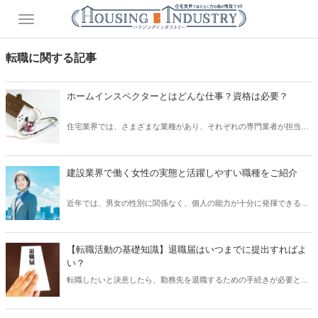
転職に関する記事
ホームインスペクターとはどんな仕事？資格は必要？
住宅業界では、さまざまな業種があり、それぞれの専門業者が担当す
る工事を行います。 そのなかで、住宅の売買や新築の際、劣化状況や
不具合の有無などを診断する、いわゆる「ホームインスペクション
（住宅診断）」と呼ばれる職種があります。 そして、この「ホームイ
建設業界で働く女性の実態と活躍しやすい職種をご紹介
ンスペクション」を実施する人が「ホームインスペクター」です。 で
は、「ホームインスペクター」は、具体的にどのような内容の仕事を
近年では、男女の性別に関係なく、個人の能力が十分に発揮できる職
行うのでしょうか？ また、資格は必要なのでしょうか？ そこで本記
場環境づくりが進んでいます。 以前の建設業界は、長く「男性社会」
事では、「ホームインスペクター」の仕事内容や必要となる資格など
という風潮があったことから、女性を受け入れる環境が整備されてい
についてご紹介したいと思います。
ない傾向にありました。 しかし、人手不足という状況もあり、建設業
【転職活動の基礎知識】退職届はいつまでに提出すればよ
界でも女性の活躍の場を増やすための取り組みが加速しています。 で
い？
は、実際のところ、建設業界で働く女性の実態はどのようになってい
転職したいと決意したら、勤務先を退職するための手続きが必要とな
るのでしょうか？ そこで本記事では、建設業界で働く女性の実態につ
ります。 日本では、憲法により「職業選択の自由」が保障されている
いて、また建設業界において女性が活躍しやすい職種などもご紹介し
ため、勤務先に退職届を提出するなど何らかの意思表示をすることで
たいと思います。