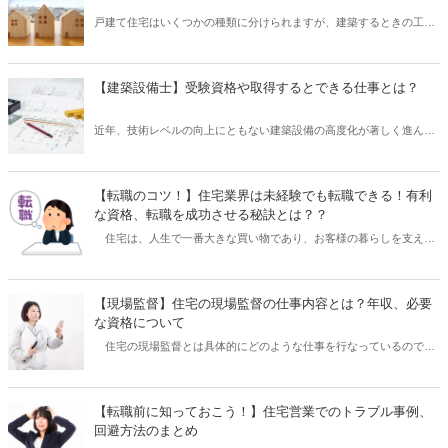
かでも「コンクリート技士」および「コンクリート診断士」は、コン
戸建て住宅はいくつかの種類に分けられますが、建築するときの工法
クリートのスペシャリストとして活躍できる注目の資格です。 そこで
によっても分類することが可能です。 代表的な工法といえば「木造軸
本記事では、「コンクリート技士・診断士」の資格を取得することで
組工法」や「木造枠組壁式（ツーバイフォー）工法」、「プレハブ工
行える仕事内容や、資格試験の概要についてご紹介したいと思いま
法」などが挙げられます。 そして、この「プレハブ工法」で建てられ
す。
【建築設備士】受験資格や取得するとできる仕事とは？
た住宅が「プレハブ住宅」です。 また「プレハブ住宅」は、さらにい
くつかの種類に分かれており、それぞれ特徴が異なります。 そこで本
近年、技術レベルの向上にともない建築設備の高度化が著しく進んで
記事では、「プレハブ住宅」とは具体的にどのような住宅のことをい
います。 そのため、工事に際しては建築設備に関する専門的な知識が
うのか、そしてどのような種類や特徴があるのかなど、徹底解説した
必要になることが多くなります。 そんなときに活躍できるのが「建築
いと思います。
設備士」です。 「建築設備士」とは、工事の設計を担当する建築士に
【転職のコツ！】住宅業界は未経験でも転職できる！有利
対し、建築設備に関するアドバイスを行える国家資格になります。 そ
な資格、転職を成功させる秘訣とは？？
こで本記事では、「建築設備士」資格を取得するための受験資格や、
住宅は、人生で一番大きな買い物であり、お客様の暮らしを支える
取得後にできる仕事についてご紹介したいと思います。
もののため、とてもやりがいのある仕事ですよね。住宅に興味を持
ち、住宅業界に転職を考える方も多いです。 しかし住宅は専門的な
部分も多く、職種によっては資格が必要であったり、実務経験がない
【現場監督】住宅の現場監督の仕事内容とは？年収、必要
と採用していないこともあります。 そこで、未経験でも住宅業界に
な資格について
転職するために、どういった職種があるのか、実務経験なしでも役立
住宅の現場監督とは具体的にどのような仕事を行なっているのでし
つ資格、面接での志望動機などをご紹介します。
ょうか。監督業は建築業会の中でも資格が必要なことも多く、比較的
安定した高収入が得られます。そのため建築業の中でもキャリアアッ
プとして監督業に転職を考えている方も多いです。 しかし監督業は
【転職前に知っておこう！】住宅営業でのトラブル事例、
現場に1人、2人などで出向くことも多く、大手の企業でないと人材育
回避方法のまとめ
成などを行なっておらず、職種を変えて転職するために情報が少ない