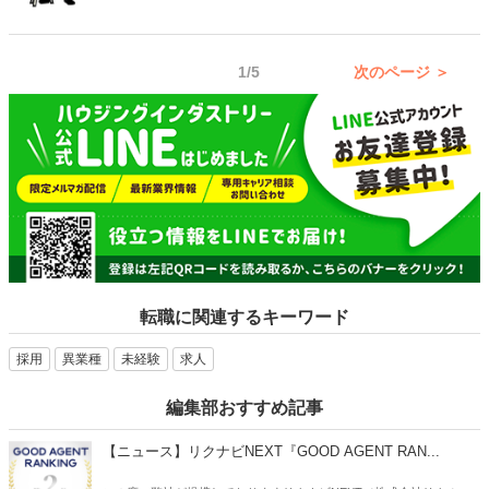
す。 「測量士」もそのひとつであり、さらには仕事範囲が異なる「測
どのような仕事内容なのか、資格は必要なのかなど解説したいと思い
量士補」という資格も存在します。 また、同じ測量を行う「土地家屋
ます。
調査士」という資格などもありますが、これらがどのような違いがあ
1/5
次のページ ＞
るのかよくわからないという人も多いのではないでしょうか？ そこで
本記事では、国家資格である「測量士・測量士補」を取得するとでき
る仕事について、そして「土地家屋調査士」との違いなどもご紹介し
たいと思います。
転職に関連するキーワード
採用
異業種
未経験
求人
編集部おすすめ記事
【ニュース】リクナビNEXT『GOOD AGENT RAN...