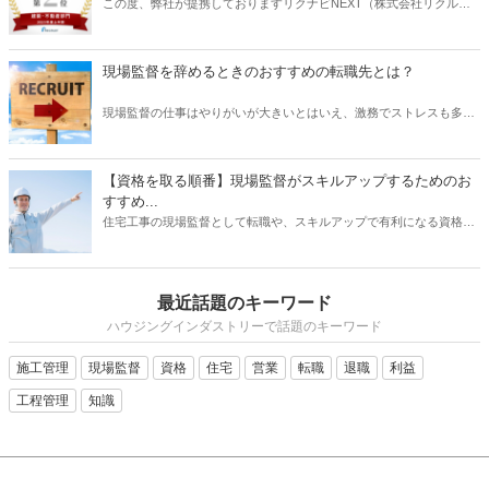
この度、弊社が提携しておりますリクナビNEXT（株式会社リクルー
ト）主催の「GOOD AGENT RANKING〜2023年度上半期～」におい
て、建築・不動産部門で第2位、営業部門で第6位（6位～10位は入賞
と表記）にそれぞれ入賞しましたことをお知らせいたします。
現場監督を辞めるときのおすすめの転職先とは？
現場監督の仕事はやりがいが大きいとはいえ、激務でストレスも多い
と耳にすることがあります。 また、労働条件に不満を持っていたり、
あるいは会社の将来に不安を感じていたりする場合は、転職を検討す
る動機になるでしょう。 では、現場監督から転職したいと思うとき、
【資格を取る順番】現場監督がスキルアップするためのお
どのような仕事を選ぶとよいでしょうか？ もちろんやりたい仕事があ
すすめ...
るならその業種への転職を目指すべきです。 しかし、何度も転職を重
住宅工事の現場監督として転職や、スキルアップで有利になる資格に
ねるよりも、しっかりリサーチしたうえで臨むほうがよい結果に結び
ついて、そのおすすめの取得順序をご紹介いたします。建築関係の資
つく可能性は高くなります。 そこで本記事では、現場監督を辞めると
格は、実務経験が必要なものが多く、思い立った時に試験を受けよう
きのおすすめの転職先について、ご紹介したいと思います。
をしても、受験資格自体がない場合があります。そこで、スキルアッ
最近話題のキーワード
プにはしっかりとスケジュールを立て、勉強も効率化できる順番で受
けるのが望ましいです。それでは、資格を取るメリットから、どの資
ハウジングインダストリーで話題のキーワード
格がを取るのが良いか、おすすめの順番についてご紹介いたします。
施工管理
現場監督
資格
住宅
営業
転職
退職
利益
工程管理
知識