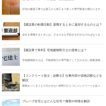
つくれるのは、「職人」の技術があることで実現します。 しかし「職
人」を職業にするとしてもメリットとデメリットがあるため、その両
住宅の建築工事では着工から竣工まで多くの専門業者が携わります
方を理解したうえで検討することが重要です。 そこで本記事では、住
が、そのひとつに「リペア業」があります。 「リペア業」とは、住宅
宅業界で「職人」として転職するメリットとデメリットについてご紹
の建築工事で使用する仕上げ材や家具、設備などについたキズを補修
介したいと思います。
する業者のことをいい、「補修屋」と呼ばれることもあります。 比較
【建設業の転職活動】退職するときに返却するものとは？
的歴史の浅い技術ですが、住宅の建築工事では補修の工程が当たり前
に設定されるなど、非常に注目の業種です。 では、「リペア業」の仕
会社を退職するときには、さまざまな手続きを行わなければなりませ
事は具体的にどのようなことを行うのでしょうか？ また、「リペア
ん。 また、退職後に必要となる書類などを受け取ることも重要です
業」の技術を習得し活躍するには資格が必要なのでしょうか？ そこで
が、同時に返却しなくてはならないものもあるため注意が必要です。
本記事では、住宅業界で注目の「リペア業」とはどのような仕事なの
とくに建設業での返却物は多岐に渡るうえ、適切に返却されなければ
か、そして活躍するために資格は必要なのかなど、詳しく解説したい
【建設業で有利】宅地建物取引士の資格とは？
場合によっては損害賠償の対象となる可能性もあります。 そうならな
と思います。
いためにも、返却が必要なものは事前にチェックしておきましょう。
宅地建物取引士は、不動産取引の専門家として欠かせない国家資格
そこで本記事では、建設業の転職活動において、退職時に返却する必
で、略称として「宅建士」とも呼ばれます。 この宅地建物取引士は、
要があるのは具体的にどのようなものなのかご紹介したいと思いま
不動産業界に携わる人にとって必須ともいえる資格ですが、建設業界
す。
でも活かせるとして注目されています。 では宅地建物取引士資格は、
【コンクリート技士・診断士】仕事内容や資格試験などを
建設業界でどのように役立つのでしょうか？ そこで本記事では、そも
解説
そも宅地建物取引士とはどのような資格なのか、また建設業界で働く
建物をつくるうえで欠かせない材料のひとつにコンクリートがありま
人が取得することによりどのように役立つのかその理由について解説
す。 コンクリートは、建物の強度を左右する重要な役割を担うため、
したいと思います。
十分な品質を確保しなくてはなりません。 そのため、コンクリートを
取り扱う業務では、高度な専門知識を有する人の存在が求められるこ
プレハブ住宅とはどんな住宅？種類や特徴を解説
とが多くなっています。 建設関連の資格は非常に多くありますが、な