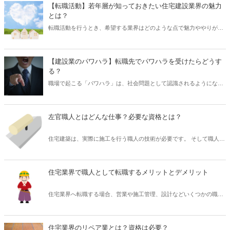
退職できます。 とはいえ、意思表示をすればいつでも辞められるのか
【転職活動】若年層が知っておきたい住宅建設業界の魅力
といえば、必ずしもそうではありません。 では、希望する退職日のど
とは？
れくらい前に意思表示をする必要があるのでしょうか？ そこで本記事
転職活動を行うとき、希望する業界はどのような点で魅力ややりがい
では、勤務先へは退職を希望する何日前に意思表示を行えばよいの
を感じられるのか気になる人も多いのではないでしょうか？ とくに建
か、またどのような方法で申し入れるとよいのか解説したいと思いま
設業界は、3Ｋ（きつい・きたない・危険）な職場というイメージが
す。
残っているだけに、若い世代にとっては躊躇してしまう人もいるかも
【建設業のパワハラ】転職先でパワハラを受けたらどうす
しれません。 しかし、近年では、建設業界も国が主導する形で働き方
る？
改革が進んでおり、魅力ある職場づくりのために労働環境の向上が図
職場で起こる「パワハラ」は、社会問題として認識されるようになり
られています。 そこで本記事では、建設業の魅力について、とくに住
ましたが、実際に被害者となった場合、どうすればよいのか戸惑う人
宅建設業界への転職活動を行う若年層に向けてご紹介したいと思いま
も多いのではないでしょうか？ とくに転職先で被害を受けることがあ
す。
ると、不安はさらに大きくなるでしょう。 「パワハラ」は深刻な問題
左官職人とはどんな仕事？必要な資格とは？
として対策が急務となっており、法整備とともに企業の取り組みも進
んでいます。 そこで今回は、そもそも「パワハラ」とはどのような行
住宅建築は、実際に施工を行う職人の技術が必要です。 そして職人の
為をいうのか、また職場で「パワハラ」を受けた場合、どのように対
技術は、経験の蓄積によって培ったものであり、簡単に手に入れられ
応すればよいのか解説したいと思います。
るものではありません。 なかでも「左官」の技術は習得が難しいとさ
れており、そしてその伝統的な技術は古くから脈々と受け継がれてき
住宅業界で職人として転職するメリットとデメリット
たものでもあります。 では、住宅建築における「左官職人」は、どの
ような仕事なのでしょうか？ また「左官職人」として仕事をするうえ
住宅業界へ転職する場合、営業や施工管理、設計などいくつかの職種
で必要な資格はあるのでしょうか？ そこで本記事では、「左官職人」
が選択肢となります。 そして、実際の工事を担当する「職人」もその
とは具体的にどのような仕事内容なのか、資格は必要なのかなど解説
ひとつです。 ものづくりにおいて、「職人」の存在は欠かせません。
したいと思います。
住宅業界でも同様で、まったくなにもない「ゼロ」の状態から建物を
住宅業界のリペア業とは？資格は必要？