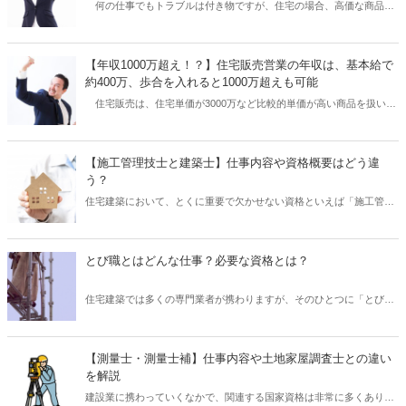
何の仕事でもトラブルは付き物ですが、住宅の場合、高価な商品な
面もあります。 この記事では、現場監督業について転職の助けにな
上に、取引期間が長く、お客様とのやり取りがとても多い特徴があり
るような情報をお伝えできればと思います。
ます。そのため、お客様との言った言わないなどの細かいトラブルな
ど、建築業界はクレーム産業と一般的に言われています。 これから
【年収1000万超え！？】住宅販売営業の年収は、基本給で
住宅販売営業に転職する際、どのようなトラブルがあるのか分からな
約400万、歩合を入れると1000万超えも可能
いと不安ですよね。この記事では、実際のトラブル事例や、そのため
住宅販売は、住宅単価が3000万など比較的単価が高い商品を扱いま
の回避方法などをご紹介いたします。
す。そのため、営業歩合も1件の売上に対しての金額が大きくなりま
す。営業であれば、売上に対して歩合が多く欲しいのは当然ですよ
ね。 営業職の中でも住宅販売営業を考えている方に向けて、実際の
【施工管理技士と建築士】仕事内容や資格概要はどう違
歩合や年収はいくらくらいになるのか参考になればと思います。
う？
住宅建築において、とくに重要で欠かせない資格といえば「施工管理
技士」と「建築士」の2つになるでしょう。 「施工管理技士」と「建
築士」はそれぞれ重要な役割を担い、また相互に強い関係性がありま
す。 しかし、これらの違いについてよくわからないという人も多いの
とび職とはどんな仕事？必要な資格とは？
ではないでしょうか？ そこで本記事では、「施工管理技士」と「建築
士」の違いについて、仕事内容や資格の概要などを中心に解説したい
住宅建築では多くの専門業者が携わりますが、そのひとつに「とび
と思います。
職」があります。 「とび職」とは、おもに高所での作業を担当する人
を指していいますが、その華麗な仕事ぶりから「現場の華」と呼ばれ
ることもあります。 しかし「とび職」にもいくつかの種類があること
【測量士・測量士補】仕事内容や土地家屋調査士との違い
からも、具体的にどのような仕事なのかよくわからないという人も多
を解説
いのはないでしょうか？ また「とび職」の仕事をするうえで必要な資
建設業に携わっていくなかで、関連する国家資格は非常に多くありま
格はあるのでしょうか？ そこで本記事では、「とび職」とは具体的に