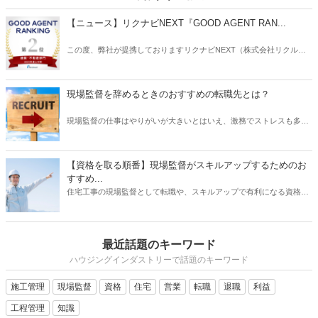
【ニュース】リクナビNEXT『GOOD AGENT RAN...
この度、弊社が提携しておりますリクナビNEXT（株式会社リクルー
ト）主催の「GOOD AGENT RANKING〜2023年度上半期～」におい
て、建築・不動産部門で第2位、営業部門で第6位（6位～10位は入賞
と表記）にそれぞれ入賞しましたことをお知らせいたします。
現場監督を辞めるときのおすすめの転職先とは？
現場監督の仕事はやりがいが大きいとはいえ、激務でストレスも多い
と耳にすることがあります。 また、労働条件に不満を持っていたり、
あるいは会社の将来に不安を感じていたりする場合は、転職を検討す
る動機になるでしょう。 では、現場監督から転職したいと思うとき、
【資格を取る順番】現場監督がスキルアップするためのお
どのような仕事を選ぶとよいでしょうか？ もちろんやりたい仕事があ
すすめ...
るならその業種への転職を目指すべきです。 しかし、何度も転職を重
住宅工事の現場監督として転職や、スキルアップで有利になる資格に
ねるよりも、しっかりリサーチしたうえで臨むほうがよい結果に結び
ついて、そのおすすめの取得順序をご紹介いたします。建築関係の資
つく可能性は高くなります。 そこで本記事では、現場監督を辞めると
格は、実務経験が必要なものが多く、思い立った時に試験を受けよう
きのおすすめの転職先について、ご紹介したいと思います。
をしても、受験資格自体がない場合があります。そこで、スキルアッ
最近話題のキーワード
プにはしっかりとスケジュールを立て、勉強も効率化できる順番で受
けるのが望ましいです。それでは、資格を取るメリットから、どの資
ハウジングインダストリーで話題のキーワード
格がを取るのが良いか、おすすめの順番についてご紹介いたします。
施工管理
現場監督
資格
住宅
営業
転職
退職
利益
工程管理
知識