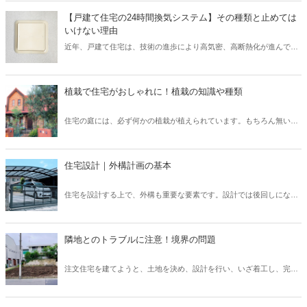
らゆるムダを省き、そしてコスト削減が可能となります。 また、工事
【戸建て住宅の24時間換気システム】その種類と止めては
が順調に進められるため、協力会社や職人など多くの関係者とも円滑
いけない理由
なコミュニケーションを図れるでしょう。 そこで本記事では、現場監
近年、戸建て住宅は、技術の進歩により高気密、高断熱化が進んでい
督にとって重要なスキル「段取り力」とは何なのか、また身に付ける
ます。 しかし高気密、高断熱化された住宅は、空気の入れ替えを適切
ための取り組み方についてご紹介したいと思います。
に行わなければ、室内の空気環境を悪くしてしまう可能性がありま
す。 そこで、導入されたのが「24時間換気システム」です。 現在、
植栽で住宅がおしゃれに！植栽の知識や種類
「24時間換気システム」は、設置が義務付けられており、建物内の計
画的な換気が可能となっています。 では、運転を止めてしまった場
住宅の庭には、必ず何かの植栽が植えられています。もちろん無い家
合、具体的にどのようなリスクが考えられるでしょうか？ そこで本記
もたまにありますが、ほとんどの住宅には植栽が植えられています。
事では、設置が義務付けられている「24時間換気システム」の種類と
普段意識して見ないと、どのような植栽があるのか、なぜこの樹木を
特徴について、また運転を止めるリスクなどを解説したいと思いま
選んだのか、なかなか知らないと思います。しかし、新築住宅では何
す。
住宅設計｜外構計画の基本
かしらの考えがあって植栽を選んでいます。この植栽一つでもお家の
印象はガラッと変わります。植栽について、基本的な知識を身につけ
住宅を設計する上で、外構も重要な要素です。設計では後回しになっ
て、それぞれの樹木について知ることで、お客様へも適切に提案でき
てしまいがちですが、先に予算やある程度の要望を聞いておかない
るようになりましょう。
と、コストや設計の問題で外構がおざなりになってしまいます。外構
計画を行う上で、どのようなポイントがあるのかなどについてご紹介
隣地とのトラブルに注意！境界の問題
いたします。外構は、デザイン性や快適さだけでなく、防犯上も意味
のあるものなので、各要素を反映したものにしていきましょう。
注文住宅を建てようと、土地を決め、設計を行い、いざ着工し、完成
を喜ぼうと思ったのも束の間、隣家の方から敷地についてのクレーム
が！ということも、実は稀にあります。施主さまが大変な思いをする