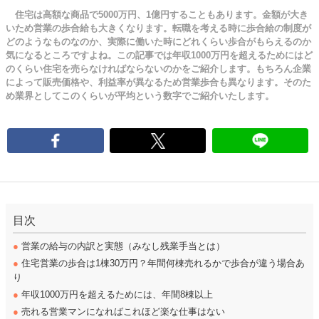
住宅は高額な商品で5000万円、1億円することもあります。金額が大き
いため営業の歩合給も大きくなります。転職を考える時に歩合給の制度が
どのようなものなのか、実際に働いた時にどれくらい歩合がもらえるのか
気になるところですよね。この記事では年収1000万円を超えるためにはど
のくらい住宅を売らなければならないのかをご紹介します。もちろん企業
によって販売価格や、利益率が異なるため営業歩合も異なります。そのた
め業界としてこのくらいが平均という数字でご紹介いたします。
目次
●
営業の給与の内訳と実態（みなし残業手当とは）
●
住宅営業の歩合は1棟30万円？年間何棟売れるかで歩合が違う場合あ
り
●
年収1000万円を超えるためには、年間8棟以上
●
売れる営業マンになればこれほど楽な仕事はない