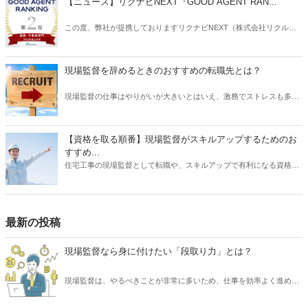
【ニュース】リクナビNEXT『GOOD AGENT RAN...
ーションスキルは必ずしも必要ではありません。この記事では、1つ
だけ守れば、現場監督としてのコミュニケーションが上手くいく方法
この度、弊社が提携しておりますリクナビNEXT（株式会社リクルー
をご紹介いたします。
ト）主催の「GOOD AGENT RANKING〜2023年度上半期～」におい
て、建築・不動産部門で第2位、営業部門で第6位（6位～10位は入賞
と表記）にそれぞれ入賞しましたことをお知らせいたします。
現場監督を辞めるときのおすすめの転職先とは？
現場監督の仕事はやりがいが大きいとはいえ、激務でストレスも多い
と耳にすることがあります。 また、労働条件に不満を持っていたり、
あるいは会社の将来に不安を感じていたりする場合は、転職を検討す
る動機になるでしょう。 では、現場監督から転職したいと思うとき、
【資格を取る順番】現場監督がスキルアップするためのお
どのような仕事を選ぶとよいでしょうか？ もちろんやりたい仕事があ
すすめ...
るならその業種への転職を目指すべきです。 しかし、何度も転職を重
住宅工事の現場監督として転職や、スキルアップで有利になる資格に
ねるよりも、しっかりリサーチしたうえで臨むほうがよい結果に結び
ついて、そのおすすめの取得順序をご紹介いたします。建築関係の資
つく可能性は高くなります。 そこで本記事では、現場監督を辞めると
格は、実務経験が必要なものが多く、思い立った時に試験を受けよう
きのおすすめの転職先について、ご紹介したいと思います。
をしても、受験資格自体がない場合があります。そこで、スキルアッ
プにはしっかりとスケジュールを立て、勉強も効率化できる順番で受
最新の投稿
けるのが望ましいです。それでは、資格を取るメリットから、どの資
格がを取るのが良いか、おすすめの順番についてご紹介いたします。
現場監督なら身に付けたい「段取り力」とは？
現場監督は、やるべきことが非常に多いため、仕事を効率よく進める
必要があります。 そのために求められるスキルといえば「段取り力」
です。 現場監督が「段取り力」を身に付けることで、工事に関わるあ