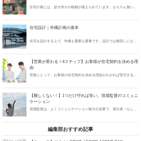
画的な換気が可能となっています。 では、運転を止めてしまった場
住宅の庭には、必ず何かの植栽が植えられています。もちろん無い家
合、具体的にどのようなリスクが考えられるでしょうか？ そこで本記
もたまにありますが、ほとんどの住宅には植栽が植えられています。
事では、設置が義務付けられている「24時間換気システム」の種類と
普段意識して見ないと、どのような植栽があるのか、なぜこの樹木を
特徴について、また運転を止めるリスクなどを解説したいと思いま
選んだのか、なかなか知らないと思います。しかし、新築住宅では何
す。
住宅設計｜外構計画の基本
かしらの考えがあって植栽を選んでいます。この植栽一つでもお家の
印象はガラッと変わります。植栽について、基本的な知識を身につけ
住宅を設計する上で、外構も重要な要素です。設計では後回しになっ
て、それぞれの樹木について知ることで、お客様へも適切に提案でき
てしまいがちですが、先に予算やある程度の要望を聞いておかない
るようになりましょう。
と、コストや設計の問題で外構がおざなりになってしまいます。外構
計画を行う上で、どのようなポイントがあるのかなどについてご紹介
【営業が変わる！4ステップ】お客様が住宅契約を決める理
いたします。外構は、デザイン性や快適さだけでなく、防犯上も意味
由
のあるものなので、各要素を反映したものにしていきましょう。
営業にとって、お客様の住宅契約を決める理由がわかれば苦労するこ
とはありません。しかし、お客様が契約する理由を見つけることは不
可能です。なぜなら、お客様も「これがあったら契約する」というも
のを明確に決めている方はいないからです。これを勘違いしている営
【難しくない！】1つだけ守れば良い。現場監督のコミュニ
業もいるのではないでしょうか？そのため、お客様が住宅契約を決め
ケーション
る理由をヒアリングすることが、営業の仕事だと思い込んでしまって
現場監督は、よくコミュニケーション能力が必要で、発注者（もしく
いる方もいらっしゃいます。この記事では、営業の考え方がガラッと
は施工会社）とお客様、職人と板挟みになってしまう、と聞きます。
変わるかも知れない、お客様が住宅契約を決める理由をご紹介いたし
現場監督は、工事現場の一種の連絡ツールです。そのため、この連絡
ます。
ツールとなっている現場監督がうまくコミュニケーションを取れない
編集部おすすめ記事
と、予期せぬトラブルに発展することもあります。しかし、いわゆる
「話がうまい」「誰とでも仲良くなれる」といったようなコミュニケ