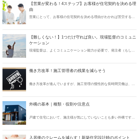
計画を行う上で、どのようなポイントがあるのかなどについてご紹介
【営業が変わる！4ステップ】お客様が住宅契約を決める理
いたします。外構は、デザイン性や快適さだけでなく、防犯上も意味
由
のあるものなので、各要素を反映したものにしていきましょう。
営業にとって、お客様の住宅契約を決める理由がわかれば苦労するこ
とはありません。しかし、お客様が契約する理由を見つけることは不
可能です。なぜなら、お客様も「これがあったら契約する」というも
のを明確に決めている方はいないからです。これを勘違いしている営
【難しくない！】1つだけ守れば良い。現場監督のコミュニ
業もいるのではないでしょうか？そのため、お客様が住宅契約を決め
ケーション
る理由をヒアリングすることが、営業の仕事だと思い込んでしまって
現場監督は、よくコミュニケーション能力が必要で、発注者（もしく
いる方もいらっしゃいます。この記事では、営業の考え方がガラッと
は施工会社）とお客様、職人と板挟みになってしまう、と聞きます。
変わるかも知れない、お客様が住宅契約を決める理由をご紹介いたし
現場監督は、工事現場の一種の連絡ツールです。そのため、この連絡
ます。
ツールとなっている現場監督がうまくコミュニケーションを取れない
働き方改革！施工管理者の残業を減らそう
と、予期せぬトラブルに発展することもあります。しかし、いわゆる
「話がうまい」「誰とでも仲良くなれる」といったようなコミュニケ
働き方改革が進んでいますが、施工管理の慢性的な長時間労働は、ま
ーションスキルは必ずしも必要ではありません。この記事では、1つ
だ改善の余地があります。会社によっては、全く変わらない状況のと
だけ守れば、現場監督としてのコミュニケーションが上手くいく方法
ころもあります。長時間労働は、労働者を疲弊させるだけでなく、業
をご紹介いたします。
界としても人手をすり減らしていくことは、長期的にデメリットしか
外構の基本｜種類・役割や注意点
ありません。ではなぜ、施工管理は残業時間が多くなってしまうので
しょうか？業務を効率化させる方法は、何か、なぜ浸透していないの
戸建て住宅において、施主様が気にしていないことも多い外構です
かについてご紹介いたします。
が、住宅環境を考える上では非常に重要な要素です。外構について工
務店などの施工会社が、その予算や、必要性について認識していなけ
れば、お客様が住んでから困ってしまいます。この記事では、外構の
入居後のクレームを減らす！新築住宅設計時のポイント