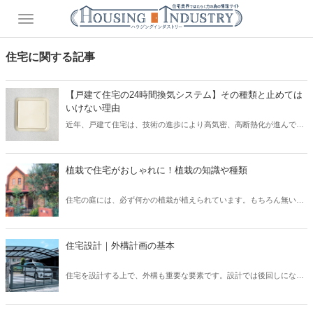
住宅に関する記事
【戸建て住宅の24時間換気システム】その種類と止めては
いけない理由
近年、戸建て住宅は、技術の進歩により高気密、高断熱化が進んでい
ます。 しかし高気密、高断熱化された住宅は、空気の入れ替えを適切
に行わなければ、室内の空気環境を悪くしてしまう可能性がありま
す。 そこで、導入されたのが「24時間換気システム」です。 現在、
植栽で住宅がおしゃれに！植栽の知識や種類
「24時間換気システム」は、設置が義務付けられており、建物内の計
画的な換気が可能となっています。 では、運転を止めてしまった場
住宅の庭には、必ず何かの植栽が植えられています。もちろん無い家
合、具体的にどのようなリスクが考えられるでしょうか？ そこで本記
もたまにありますが、ほとんどの住宅には植栽が植えられています。
事では、設置が義務付けられている「24時間換気システム」の種類と
普段意識して見ないと、どのような植栽があるのか、なぜこの樹木を
特徴について、また運転を止めるリスクなどを解説したいと思いま
選んだのか、なかなか知らないと思います。しかし、新築住宅では何
す。
住宅設計｜外構計画の基本
かしらの考えがあって植栽を選んでいます。この植栽一つでもお家の
印象はガラッと変わります。植栽について、基本的な知識を身につけ
住宅を設計する上で、外構も重要な要素です。設計では後回しになっ
て、それぞれの樹木について知ることで、お客様へも適切に提案でき
てしまいがちですが、先に予算やある程度の要望を聞いておかない
るようになりましょう。
と、コストや設計の問題で外構がおざなりになってしまいます。外構