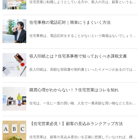
住宅営業に転職しようとしている方や、新人の方は、顧客というもの
いて、内容をわかりやすくご紹介いたします。
をあまり考えたことがない方もいらっしゃるのではないでしょうか。
また、そもそも営業を初めてするという方は、買うという立場しか経
験したことのない方も多く、顧客という考え方が漠然としてしまって
住宅事務の電話応対｜簡単にうまくいく方法
いるということもあるでしょう。そこで、顧客についてこの記事では
5種類に区別し、住宅営業がどのような考え方を持つのかについて、
住宅事務は、電話応対をすることがないという職場はないでしょう。
基礎をご紹介いたします。
それくらい電話応対は基本の業務になります。しかし、電話応対が苦
手といった方が、実は多いです。電話は、相手の顔が見えないため、
聞き直したり、言葉遣いが相手に伝わる印象を左右します。そのた
収入印紙とは？住宅系事務で知っておくべき課税文書
め、気にしすぎてあまりうまく話せなかったり、慌てて大事な内容を
聞きそびれてしまうといったミスも起こります。この記事では、電話
収入印紙は、高額な領収書や契約書といったイメージがあるのではな
応対が簡単に誰でもうまくいくようにその方法をご紹介いたします！
いでしょうか？しかし、どのような理由で収入印紙が必要で、必要で
ない場合はどのようなときなのかハッキリと答えられる方は少ないの
ではないでしょうか。住宅系事務では、高額な契約などがあるため収
購買心理がわからない！？住宅営業はコレを知れ
入印紙を使用することが多くなる傾向にあります。この記事では、収
入印紙についてわかりやすくまとめて、住宅系事務および経理職で、
住宅は、一生に一度の買い物、人生で一番高額な買い物などと言われ
知っておくべき事項についてご紹介いたします。
ているように、非常に高価で価値が高く、顧客にとって非常に重要な
ものです。これだけの買い物に対して、どのような購買心理が働いて
いるのでしょうか？住宅営業は、表面的には理解しているつもりで
【住宅営業必見！】顧客の見込みランクアップ方法
も、実際にはどのように顧客が考えているのか、全く検討もつかない
という方もいらっしゃると思います。この記事では、顧客の購買心理
住宅営業は、顧客の見込み度合いを正確に把握していなければ、継続
についてわかりやすくご紹介いたします。