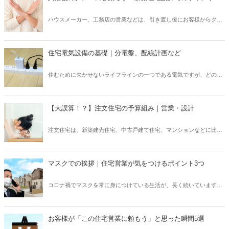
基本的な知識から、その役割、特に注意しなければならない境界など
についてご紹介いたします。外構工事だけでも数百万円とかかること
ハウスメーカー、工務店の営業などは、引き渡し後にお客様からクレ
もあるため、設計時には最初に伝えておくべきことでもあります。
ームがあったという方は多いのではないでしょうか？クレームとは言
わなくても、お客様の認識が、イメージしていたものと異なってお
り、不満が残ってしまうということもよくあります。こういったトラ
住宅電気設備の基礎｜分電盤、配線計画など
ブルの中でも、汚れや、メンテナンスが必要だと思わなかったという
不満が多いです。新築時には、メンテナンスのことをあまり営業も話
住むために欠かせないライフラインの一つである電気ですが、どのよ
したがらないです。そして、営業も建築士も、メンテナンスのことは
うに住宅に引き込まれているのかをご存知ない方も多いのではないで
ほとんど知らないということもあります。この記事では、入居後のク
しょうか？住宅関係で働く方は、最低限の知識は持っておくようにし
レームを減らすために知っておくべき、住宅設計時のポイントについ
なければいけません。また、住宅設計において、配線計画も非常に重
てご紹介いたします。
【大誤算！？】注文住宅の予算組み｜営業・設計
要です。生活スタイルや一般的な配線を知っておきましょう。営業な
どは、設計者に任せることになりますが、工事中などにも各担当者が
注文住宅は、新築建売住宅、中古戸建て住宅、マンションなどに比べ
知識を持っていれば防げるミスもあります。では、住宅電気設備の基
て高くなる傾向にあります。予算を十分にとっているとお客様が考え
礎についてご紹介いたします。
ていても、実際にはその予算では十分でないということもあります。
打ち合わせの初期段階で、予算がどの程度どの部分にかかるのかを把
マスクでの挨拶｜住宅営業が気をつけるポイント3つ
握しておかないと、後で不足してしまい、妥協した家づくりをしなけ
ればならなくなってしまいます。営業や設計がお客様に対して、説明
コロナ禍でマスクを常に身につけている生活が、長く続いています。
しなければならない点と、お客様が誤算してしまいがちな点について
住宅営業もお客様も全員がマスクをつけて、接しています。初めての
ご紹介いたします。
接客から、最終契約までマスクをしたまま、素顔を見ずに進むという
こともあるかもしれません。このような特殊な環境で、変わらず重要
お客様が「この住宅営業に頼もう」と思った瞬間5選
なものは、挨拶ではないでしょうか？マスクをしているため、表情が