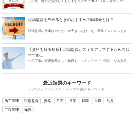
この度、弊社が提携しておりますリクナビNEXT（株式会社リクルー
ト）主催の「GOOD AGENT RANKING〜2023年度上半期～」におい
て、建築・不動産部門で第2位、営業部門で第6位（6位～10位は入賞
と表記）にそれぞれ入賞しましたことをお知らせいたします。
現場監督を辞めるときのおすすめの転職先とは？
現場監督の仕事はやりがいが大きいとはいえ、激務でストレスも多い
と耳にすることがあります。 また、労働条件に不満を持っていたり、
あるいは会社の将来に不安を感じていたりする場合は、転職を検討す
る動機になるでしょう。 では、現場監督から転職したいと思うとき、
【資格を取る順番】現場監督がスキルアップするためのお
どのような仕事を選ぶとよいでしょうか？ もちろんやりたい仕事があ
すすめ...
るならその業種への転職を目指すべきです。 しかし、何度も転職を重
住宅工事の現場監督として転職や、スキルアップで有利になる資格に
ねるよりも、しっかりリサーチしたうえで臨むほうがよい結果に結び
ついて、そのおすすめの取得順序をご紹介いたします。建築関係の資
つく可能性は高くなります。 そこで本記事では、現場監督を辞めると
格は、実務経験が必要なものが多く、思い立った時に試験を受けよう
きのおすすめの転職先について、ご紹介したいと思います。
をしても、受験資格自体がない場合があります。そこで、スキルアッ
最近話題のキーワード
プにはしっかりとスケジュールを立て、勉強も効率化できる順番で受
けるのが望ましいです。それでは、資格を取るメリットから、どの資
ハウジングインダストリーで話題のキーワード
格がを取るのが良いか、おすすめの順番についてご紹介いたします。
施工管理
現場監督
資格
住宅
営業
転職
退職
利益
工程管理
知識