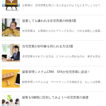
見えないなかで、基本的な挨拶が第一印象を大きく左右します。この
お客様が、住宅営業を気にいるときはどのようなときでしょうか？営
記事では、マスクをしながらの挨拶で、住宅営業が気をつけるべきポ
業のスキルやタイミング、細かい積み重ねが信頼につながりますが、
イントをご紹介いたします。
お客様は意外にちょっとしたことが印象に残り、それが契約を決めた
要因になったということが実は多いです。今回の記事では、お客様に
提案しても嫌われる住宅営業の特徴3選
聞いた、どのような営業の言葉が印象に残り、契約に至ったかをまと
めてみました。ぜひ今後の営業活動の参考になれば幸いです。
住宅営業は、お客様からのヒアリングを元に、それを反映した提案を
行うことで打ち合わせを詰めていきます。しかし、良い提案や声かけ
を行っているのに、なぜかお客様に引かれてしまうといった営業がい
ます。本来であれば、営業からの提案は、お客様の知らないことであ
住宅営業が好印象を持たれる方法3選
ったり、お客様も考えを伝えるための手段として、お客様には喜ばれ
るために行うものです。この記事では、提案営業が嫌われてしまう特
住宅営業をされている方は、どうやったら売れるのか、来月も売るこ
徴について3つご紹介いたします。
とができるのだろうかと不安になることもあるのではないでしょう
か。そして、他の売れている営業を見ると、明らかにその営業の方が
好印象で、その人を越えられないと考えることもあるでしょうし、反
顧客管理システムCRM、SFAが住宅営業に必須！
対に自分の方が好印象を与えているはずなのに、なぜ売れないのかと
考えることもあるでしょう。しかし、営業は、相手にどう思われてい
顧客管理システムとは、マーケティングを強化する、もしくは営業を
るかが全てで、自分で自分のことを評価しても仕方ありません。相手
支援するツールとして企業に多く導入されています。これらを導入す
からどう見えているかを、徹底的に改善していく必要があります。こ
ることは、企業にとって非常に有用であり、多くの顧客情報における
の記事では、自分でできるお客様に好印象を持たれるための方法を3
資産を蓄えることができます。しかし、営業個人がこれらの有用性を
つご紹介いたします。
顧客を5種類に区別してみよう〜住宅営業の基礎
知っていなければ、正しい効果的な使用がなされず、意味のないもの
になってしまいます。そこで、この記事では、顧客管理システムにつ