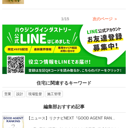
的な売り上げを作ることはできません。新人営業の場合は、まずは見
込みのランクがどの状態に当たるのかを把握することも実は難しく、
見込みのランクアップについてあまり理解しないままの状態の方も多
1/15
次のページ ＞
いです。しかし、営業を指導する立場や、トップ営業になるために
は、この見込みランクについてしっかりと理解し、ランクアップ方法
を会得していなければなりません。この記事では、顧客の見込みラン
クアップについてご紹介していきます。
住宅に関連するキーワード
営業
設計
現場監督
施工管理
編集部おすすめ記事
【ニュース】リクナビNEXT『GOOD AGENT RAN...