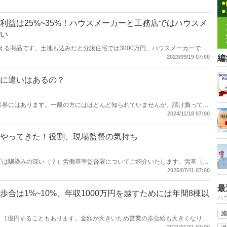
利益は25%~35%！ハウスメーカーと工務店ではハウスメ
い
える商品です。土地も込みだと分譲住宅では3000万円、ハウスメーカーであ
ほとんどかと思います。その販売価格から社員の給与、下請けへの支払い、材
2023/09/19 07:00
編
れます。住宅業界へ転職を考えられている方は、どのくらいの費用がかかり住
らいなのか気になるかと思います。この記事ではそんな裏話をざっくりとご説
に違いはあるの？
業界にはあります。一般の方にはほとんど知られていませんが、請け負ってい
職人を指す言葉です。これらの言葉の意味について、実際の仕事内容にはどの
2024/11/18 07:00
いたします。
やってきた！役割、現場監督の気持ち
では馴染みの深い（？）労働基準監督署についてご紹介いたします。労基（ろ
今日は労基がくるぞ！などと会社としては身構える日になります。書類関係や
2025/07/11 07:00
があれば是正勧告などの指導が入ります。違反が重大なもので、指導に従わな
現場監督は問題がないように書類関係の準備や現場を普段から安全管理等しっ
最
合は1%~10%、年収1000万円を越すためには年間8棟以
ハ
施
円、1億円することもあります。金額が大きいため営業の歩合給も大きくなりま
制度がどのようなものなのか、実際に働いた時にどれくらい歩合がもらえるの