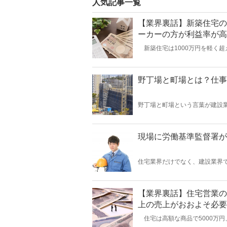
人気記事一覧
【業界裏話】新築住宅の
ーカーの方が利益率が高
新築住宅は1000万円を軽く超
れば5000万円は超えることが
料費、営業歩合へと振り分けら
宅が建てられ、利益率はどのく
明いたします。
野丁場と町場とは？仕事
野丁場と町場という言葉が建設
る工事の種類で2つに分類して
ような違いがあるのかをご紹介
現場に労働基準監督署が
住宅業界だけでなく、建設業界
うき）と略して言われますが、
現場をチェックされ、違反など
い場合、行政処分もあります。
かりと行う必要があります。
【業界裏話】住宅営業の歩
上の売上がおおよそ必要
住宅は高額な商品で5000万
す。転職を考える時に歩合給の