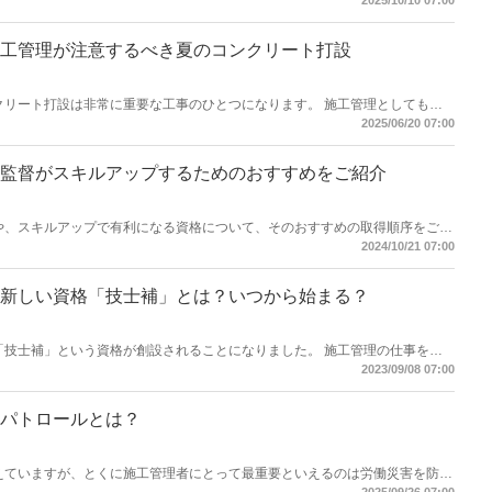
2025/10/10 07:00
っていればそこまで大きいクレームになることは滅多にありません。そこで、
基盤でもあり、お客様を不安にさせるものです。しかし、実際には化粧モルタ
クラックが入っていないことがほとんどです。そういった知識を簡単にわかり
工管理が注意するべき夏のコンクリート打設
様、工事担当者ともに、正しい知識をつけ、クレームに対処しましょう。
クリート打設は非常に重要な工事のひとつになります。 施工管理としても、
ート打設は適切な施工が行われることをしっかりとチェックしなくてはなりま
2025/06/20 07:00
ト打設は通常とは異なる難しさがあります。 この気温の高い時期に施工する
ート」と呼び、施工管理者は施工に向けて対策を講じる必要があるなど、とく
記事では、施工管理者が注意するべき「暑中コンクリート」について、リスク
監督がスキルアップするためのおすすめをご紹介
す。
や、スキルアップで有利になる資格について、そのおすすめの取得順序をご紹
は、実務経験が必要なものが多く、思い立った時に試験を受けようをしても、
2024/10/21 07:00
ます。そこで、スキルアップにはしっかりとスケジュールを立て、勉強も効率
しいです。それでは、資格を取るメリットから、どの資格がを取るのが良い
紹介いたします。
新しい資格「技士補」とは？いつから始まる？
「技士補」という資格が創設されることになりました。 施工管理の仕事をす
いえば「施工管理技士」ですが、「技士補」とは読んで字のごとく「施工管理
2023/09/08 07:00
す。 では、「技士補」とはどのような資格で、またいつから始まるのでしょ
設される「技士補」の内容やいつから始まるのかなど、詳しく解説したいと思
パトロールとは？
えていますが、とくに施工管理者にとって最重要といえるのは労働災害を防止
ょうか。 施工管理の仕事は、多岐に渡ります。 なかでも、現場に携わる人