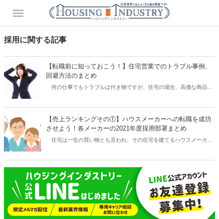
採用に関する記事
【転職前に知っておこう！】住宅営業でのトラブル事例、
回避方法のまとめ
何の仕事でもトラブルは付き物ですが、住宅の場合、高価な商品な
上に、取引期間が長く、お客様とのやり取りがとても多い特徴があり
ます。そのため、お客様との言った言わないなどの細かいトラブルな
ど、建築業界はクレーム産業と一般的に言われています。 これから
【売上ランキングその①】ハウスメーカーへの転職を成功
住宅販売営業に転職する際、どのようなトラブルがあるのか分からな
させよう！各メーカーの2021年度採用部署まとめ
いと不安ですよね。この記事では、実際のトラブル事例や、そのため
住宅は一生の買い物とも言われ、その住宅を建てるハウスメーカー
の回避方法などをご紹介いたします。
はお客様に一生の幸せをご提案できるともとれる素晴らしい職業で
す。実際転職を考える際、まずはハウスメーカーの業界について調
べ、どこの部署で働きたいかを考える必要がありますよね。この記事
では、売上ランキング順にハウスメーカーをご紹介しながら、各メー
カーの特徴や、採用部署についてまとめていきます。ぜひ皆様の転職
活動に役立てればと思います。