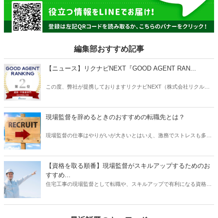
編集部おすすめ記事
【ニュース】リクナビNEXT『GOOD AGENT RAN...
この度、弊社が提携しておりますリクナビNEXT（株式会社リクルー
ト）主催の「GOOD AGENT RANKING〜2023年度上半期～」におい
て、建築・不動産部門で第2位、営業部門で第6位（6位～10位は入賞
と表記）にそれぞれ入賞しましたことをお知らせいたします。
現場監督を辞めるときのおすすめの転職先とは？
現場監督の仕事はやりがいが大きいとはいえ、激務でストレスも多い
と耳にすることがあります。 また、労働条件に不満を持っていたり、
あるいは会社の将来に不安を感じていたりする場合は、転職を検討す
る動機になるでしょう。 では、現場監督から転職したいと思うとき、
【資格を取る順番】現場監督がスキルアップするためのお
どのような仕事を選ぶとよいでしょうか？ もちろんやりたい仕事があ
すすめ...
るならその業種への転職を目指すべきです。 しかし、何度も転職を重
住宅工事の現場監督として転職や、スキルアップで有利になる資格に
ねるよりも、しっかりリサーチしたうえで臨むほうがよい結果に結び
ついて、そのおすすめの取得順序をご紹介いたします。建築関係の資
つく可能性は高くなります。 そこで本記事では、現場監督を辞めると
格は、実務経験が必要なものが多く、思い立った時に試験を受けよう
きのおすすめの転職先について、ご紹介したいと思います。
をしても、受験資格自体がない場合があります。そこで、スキルアッ