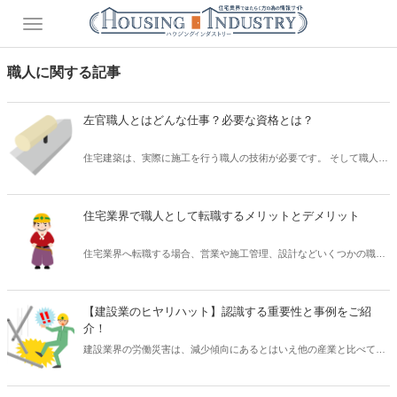
職人に関する記事
左官職人とはどんな仕事？必要な資格とは？
住宅建築は、実際に施工を行う職人の技術が必要です。 そして職人の
技術は、経験の蓄積によって培ったものであり、簡単に手に入れられ
るものではありません。 なかでも「左官」の技術は習得が難しいとさ
れており、そしてその伝統的な技術は古くから脈々と受け継がれてき
住宅業界で職人として転職するメリットとデメリット
たものでもあります。 では、住宅建築における「左官職人」は、どの
ような仕事なのでしょうか？ また「左官職人」として仕事をするうえ
住宅業界へ転職する場合、営業や施工管理、設計などいくつかの職種
で必要な資格はあるのでしょうか？ そこで本記事では、「左官職人」
が選択肢となります。 そして、実際の工事を担当する「職人」もその
とは具体的にどのような仕事内容なのか、資格は必要なのかなど解説
ひとつです。 ものづくりにおいて、「職人」の存在は欠かせません。
したいと思います。
住宅業界でも同様で、まったくなにもない「ゼロ」の状態から建物を
【建設業のヒヤリハット】認識する重要性と事例をご紹
つくれるのは、「職人」の技術があることで実現します。 しかし「職
介！
人」を職業にするとしてもメリットとデメリットがあるため、その両
建設業界の労働災害は、減少傾向にあるとはいえ他の産業と比べても
方を理解したうえで検討することが重要です。 そこで本記事では、住
多く発生しています。 また、工事現場で作業に従事する人は、労働災
宅業界で「職人」として転職するメリットとデメリットについてご紹
害にいたらないまでも「ヒヤリ」としたり「ハッ」としたりといった
介したいと思います。