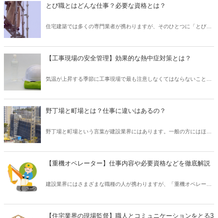
経験は少なからずあるでしょう。 このような、つい見過ごしてしまい
とび職とはどんな仕事？必要な資格とは？
がちな「ヒヤリハット」を認識し、危険の芽を摘み取ることが労働災
害を防止するうえで重要になります。 そこで本記事では、建設業界の
住宅建築では多くの専門業者が携わりますが、そのひとつに「とび
「ヒヤリハット」を認識することの重要性について、事例を交えなが
職」があります。 「とび職」とは、おもに高所での作業を担当する人
らご紹介したいと思います。
を指していいますが、その華麗な仕事ぶりから「現場の華」と呼ばれ
ることもあります。 しかし「とび職」にもいくつかの種類があること
【工事現場の安全管理】効果的な熱中症対策とは？
からも、具体的にどのような仕事なのかよくわからないという人も多
いのはないでしょうか？ また「とび職」の仕事をするうえで必要な資
気温が上昇する季節に工事現場で最も注意しなくてはならないことと
格はあるのでしょうか？ そこで本記事では、「とび職」とは具体的に
いえば「熱中症」になるでしょう。 「熱中症」は、年齢を問わずすべ
どのような仕事内容なのか、資格は必要なのかなど解説したいと思い
ての人に発症する可能性があり、場合によっては命にかかわる健康リ
ます。
スクです。 労働災害としての「熱中症」は、建設業界でとくに多く発
野丁場と町場とは？仕事に違いはあるの？
生しています。 そのため、工事現場での「熱中症」対策は、施工管理
者が行う安全管理として必ず取り組まなければならない仕事のひとつ
野丁場と町場という言葉が建設業界にはあります。一般の方にはほと
となっているのです。 そこで本記事では、工事現場の安全管理である
んど知られていませんが、請け負っている工事の種類で2つに分類し
「熱中症」対策について、ご紹介したいと思います。
て職人を指す言葉です。これらの言葉の意味について、実際の仕事内
容にはどのような違いがあるのかをご紹介いたします。
【重機オペレーター】仕事内容や必要資格などを徹底解説
建設業界にはさまざまな職種の人が携わりますが、「重機オペレータ
ー」もそのひとつです。 「重機オペレーター」とは、その名の通り、
重機の操作を担当する人のことをいいます。 また重機には多くの種類
があり、その種類ごとに仕事内容も異なります。 では「重機オペレー
【住宅業界の現場監督】職人とコミュニケーションをとる3