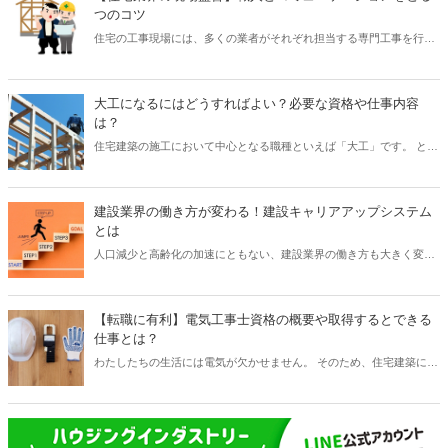
ター」の仕事内容とは具体的にどのようなことなのでしょうか？ そし
つのコツ
て「重機オペレーター」になるにはどうすればよいのか、また資格は
住宅の工事現場には、多くの業者がそれぞれ担当する専門工事を行っ
必要なのでしょうか？ そこで本記事では、「重機オペレーター」の仕
ています。 実際に施工するのは、いわゆる「職人」と呼ばれる人たち
事内容や、なるための資格について解説したいと思います。
であり、その仕事はそのまま工事の品質に影響するなど、最も重要な
カギを握っているといっても過言ではありません。 当然ですが、現場
大工になるにはどうすればよい？必要な資格や仕事内容
監督はコミュニケーションをとりながら、工事を工期内に完成へと導
は？
く必要があります。 とはいえ「職人」にもさまざまなタイプの人が存
住宅建築の施工において中心となる職種といえば「大工」です。 とく
在するため、いつも順調に進むのかといえばそういうわけにもいきま
に完成品質に最も大きな影響を与えるのは「大工」の技術といっても
せん。 そこで本記事では、住宅の現場監督が「職人」たちとうまくコ
過言ではありません。 また現場監督も「大工」と調整しないとスムー
ミュニケーションをとるコツについてご紹介したいと思います。
ズな進行は難しいことからも、現場での存在は非常に大きいといえる
建設業界の働き方が変わる！建設キャリアアップシステム
でしょう。 では、「大工」にはどうすればなれるのでしょうか？ ま
とは
た、「大工」になるために何らかの資格が必要なのでしょうか？ そこ
人口減少と高齢化の加速にともない、建設業界の働き方も大きく変わ
で本記事では、「大工」になるにはどうすればよいのか、また資格は
ろうとしています。 とくに次世代を担う人材が不足しているという点
必要なのか、そしておもな仕事内容についてなどをご紹介したいと思
は深刻な問題であり、若い世代が働きたいと魅力を感じる環境づくり
います。
は急務となっています。 国としても、建設業の働き方改革を加速化さ
【転職に有利】電気工事士資格の概要や取得するとできる
せるいくつかの取り組みを策定していますが、そのひとつが「建設キ
仕事とは？
ャリアアップシステム」です。 「建設キャリアアップシステム」と
わたしたちの生活には電気が欠かせません。 そのため、住宅建築にお
は、建設業に携わる技能士のキャリアなどを見える化し、適正な評価
いて電気工事は必ず必要になります。 しかし、電気工事は感電や漏電
のもとに待遇向上を目指すものになります。 そこで本記事では、「建
による火災などの危険がともなうことから、法律によって有資格者に
設キャリアアップシステム」の取り組みについて、その内容をくわし
しか工事は認められていません。 そして、その電気工事を行うときに
く解説したいと思います。
必要な資格が「電気工事士」になります。 つまり「電気工事士」は、