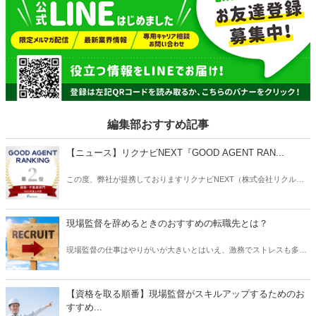
きわめてニーズの高い資格であり職業なのです。 そこで本記事では、
「電気工事士」資格の概要と取得するとできる仕事についてご紹介し
たいと思います。
編集部おすすめ記事
【ニュース】リクナビNEXT『GOOD AGENT RAN...
この度、弊社が提携しておりますリクナビNEXT（株式会社リクルー
ト）主催の「GOOD AGENT RANKING〜2023年度上半期～」におい
て、建築・不動産部門で第2位、営業部門で第6位（6位～10位は入賞
と表記）にそれぞれ入賞しましたことをお知らせいたします。
現場監督を辞めるときのおすすめの転職先とは？
現場監督の仕事はやりがいが大きいとはいえ、激務でストレスも多い
と耳にすることがあります。 また、労働条件に不満を持っていたり、
あるいは会社の将来に不安を感じていたりする場合は、転職を検討す
る動機になるでしょう。 では、現場監督から転職したいと思うとき、
【資格を取る順番】現場監督がスキルアップするためのお
どのような仕事を選ぶとよいでしょうか？ もちろんやりたい仕事があ
すすめ...