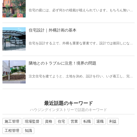
「24時間換気システム」は、設置が義務付けられており、建物内の計
画的な換気が可能となっています。 では、運転を止めてしまった場
住宅の庭には、必ず何かの植栽が植えられています。もちろん無い家
合、具体的にどのようなリスクが考えられるでしょうか？ そこで本記
もたまにありますが、ほとんどの住宅には植栽が植えられています。
事では、設置が義務付けられている「24時間換気システム」の種類と
普段意識して見ないと、どのような植栽があるのか、なぜこの樹木を
特徴について、また運転を止めるリスクなどを解説したいと思いま
選んだのか、なかなか知らないと思います。しかし、新築住宅では何
す。
住宅設計｜外構計画の基本
かしらの考えがあって植栽を選んでいます。この植栽一つでもお家の
印象はガラッと変わります。植栽について、基本的な知識を身につけ
住宅を設計する上で、外構も重要な要素です。設計では後回しになっ
て、それぞれの樹木について知ることで、お客様へも適切に提案でき
てしまいがちですが、先に予算やある程度の要望を聞いておかない
るようになりましょう。
と、コストや設計の問題で外構がおざなりになってしまいます。外構
計画を行う上で、どのようなポイントがあるのかなどについてご紹介
隣地とのトラブルに注意！境界の問題
いたします。外構は、デザイン性や快適さだけでなく、防犯上も意味
のあるものなので、各要素を反映したものにしていきましょう。
注文住宅を建てようと、土地を決め、設計を行い、いざ着工し、完成
を喜ぼうと思ったのも束の間、隣家の方から敷地についてのクレーム
が！ということも、実は稀にあります。施主さまが大変な思いをする
だけでなく、施工会社としても、トラブルになってしまいます。この
ような事態を避けるために、隣地境界についてどのような点に注意し
最近話題のキーワード
ていなければいけないのか把握しておきましょう。
ハウジングインダストリーで話題のキーワード
施工管理
現場監督
資格
住宅
営業
転職
退職
利益
工程管理
知識