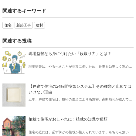
関連するキーワード
住宅
新築工事
建材
関連する投稿
現場監督なら身に付けたい「段取り力」とは？
現場監督は、やるべきことが非常に多いため、仕事を効率よく進める
必要があります。 そのために求められるスキルといえば「段取り力」
です。 現場監督が「段取り力」を身に付けることで、工事に関わるあ
らゆるムダを省き、そしてコスト削減が可能となります。 また、工事
【戸建て住宅の24時間換気システム】その種類と止めては
が順調に進められるため、協力会社や職人など多くの関係者とも円滑
いけない理由
なコミュニケーションを図れるでしょう。 そこで本記事では、現場監
近年、戸建て住宅は、技術の進歩により高気密、高断熱化が進んでい
督にとって重要なスキル「段取り力」とは何なのか、また身に付ける
ます。 しかし高気密、高断熱化された住宅は、空気の入れ替えを適切
ための取り組み方についてご紹介したいと思います。
に行わなければ、室内の空気環境を悪くしてしまう可能性がありま
す。 そこで、導入されたのが「24時間換気システム」です。 現在、
植栽で住宅がおしゃれに！植栽の知識や種類
「24時間換気システム」は、設置が義務付けられており、建物内の計
画的な換気が可能となっています。 では、運転を止めてしまった場
住宅の庭には、必ず何かの植栽が植えられています。もちろん無い家
合、具体的にどのようなリスクが考えられるでしょうか？ そこで本記