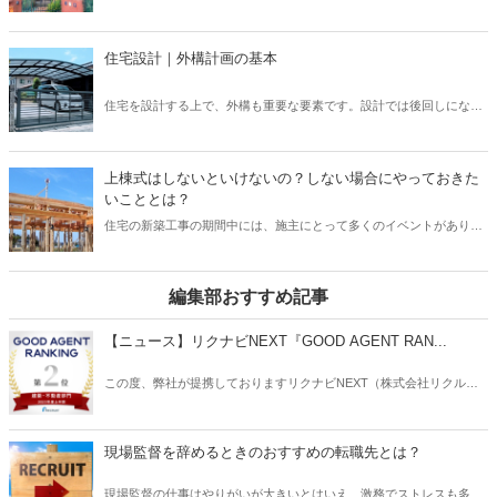
もたまにありますが、ほとんどの住宅には植栽が植えられています。
事では、設置が義務付けられている「24時間換気システム」の種類と
普段意識して見ないと、どのような植栽があるのか、なぜこの樹木を
特徴について、また運転を止めるリスクなどを解説したいと思いま
選んだのか、なかなか知らないと思います。しかし、新築住宅では何
す。
住宅設計｜外構計画の基本
かしらの考えがあって植栽を選んでいます。この植栽一つでもお家の
印象はガラッと変わります。植栽について、基本的な知識を身につけ
住宅を設計する上で、外構も重要な要素です。設計では後回しになっ
て、それぞれの樹木について知ることで、お客様へも適切に提案でき
てしまいがちですが、先に予算やある程度の要望を聞いておかない
るようになりましょう。
と、コストや設計の問題で外構がおざなりになってしまいます。外構
計画を行う上で、どのようなポイントがあるのかなどについてご紹介
上棟式はしないといけないの？しない場合にやっておきた
いたします。外構は、デザイン性や快適さだけでなく、防犯上も意味
いこととは？
のあるものなので、各要素を反映したものにしていきましょう。
住宅の新築工事の期間中には、施主にとって多くのイベントがありま
す。 そのうち、とくに木造住宅では、上棟が重要な節目となり、なか
には「上棟式」を行うケースがあります。 しかし、「上棟式」とはど
のようなもので、また行う必要があるものなのでしょうか？ そこで本
編集部おすすめ記事
記事では、新築住宅の「上棟式」はしないといけないのか、また住宅
会社の立場として「上棟式」をしない場合にやっておきたいことなど
【ニュース】リクナビNEXT『GOOD AGENT RAN...
について、ご紹介したいと思います。
この度、弊社が提携しておりますリクナビNEXT（株式会社リクルー
ト）主催の「GOOD AGENT RANKING〜2023年度上半期～」におい
て、建築・不動産部門で第2位、営業部門で第6位（6位～10位は入賞
と表記）にそれぞれ入賞しましたことをお知らせいたします。
現場監督を辞めるときのおすすめの転職先とは？
現場監督の仕事はやりがいが大きいとはいえ、激務でストレスも多い