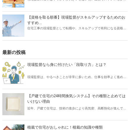
と耳にすることがあります。 また、労働条件に不満を持っていたり、
あるいは会社の将来に不安を感じていたりする場合は、転職を検討す
る動機になるでしょう。 では、現場監督から転職したいと思うとき、
【資格を取る順番】現場監督がスキルアップするためのお
どのような仕事を選ぶとよいでしょうか？ もちろんやりたい仕事があ
すすめ...
るならその業種への転職を目指すべきです。 しかし、何度も転職を重
住宅工事の現場監督として転職や、スキルアップで有利になる資格に
ねるよりも、しっかりリサーチしたうえで臨むほうがよい結果に結び
ついて、そのおすすめの取得順序をご紹介いたします。建築関係の資
つく可能性は高くなります。 そこで本記事では、現場監督を辞めると
格は、実務経験が必要なものが多く、思い立った時に試験を受けよう
きのおすすめの転職先について、ご紹介したいと思います。
をしても、受験資格自体がない場合があります。そこで、スキルアッ
プにはしっかりとスケジュールを立て、勉強も効率化できる順番で受
最新の投稿
けるのが望ましいです。それでは、資格を取るメリットから、どの資
格がを取るのが良いか、おすすめの順番についてご紹介いたします。
現場監督なら身に付けたい「段取り力」とは？
現場監督は、やるべきことが非常に多いため、仕事を効率よく進める
必要があります。 そのために求められるスキルといえば「段取り力」
です。 現場監督が「段取り力」を身に付けることで、工事に関わるあ
らゆるムダを省き、そしてコスト削減が可能となります。 また、工事
【戸建て住宅の24時間換気システム】その種類と止めては
が順調に進められるため、協力会社や職人など多くの関係者とも円滑
いけない理由
なコミュニケーションを図れるでしょう。 そこで本記事では、現場監
近年、戸建て住宅は、技術の進歩により高気密、高断熱化が進んでい
督にとって重要なスキル「段取り力」とは何なのか、また身に付ける
ます。 しかし高気密、高断熱化された住宅は、空気の入れ替えを適切
ための取り組み方についてご紹介したいと思います。
に行わなければ、室内の空気環境を悪くしてしまう可能性がありま
す。 そこで、導入されたのが「24時間換気システム」です。 現在、
植栽で住宅がおしゃれに！植栽の知識や種類