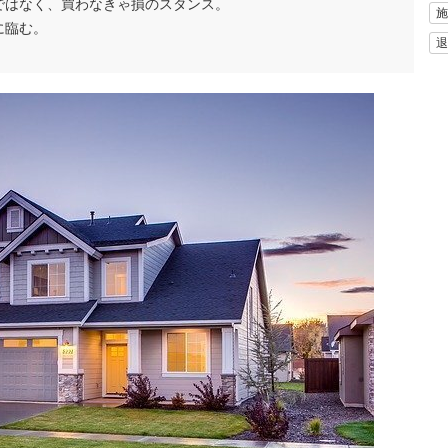
ではなく、買わなきゃ損のスタンス。
施
に臨む。
退