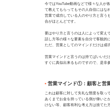
今ではYouTube動画などで様々な人
て教えてもらってもその人自信にはな
営業で成功している人のやり方と言う
合がほとんどです。
要はやり方と言うのは人によって変え
話し方等の様々な要素を自分で客観的
ただ、営業としてのマインドだけは成
営業マインドと言うのは持てばいいだ
すぐに真似出来るものですので、是非
営業マインド①：顧客と営
■
これは顧客に対して失礼な態度を取っ
あくまでお金を持っている側が偉いとか
けない等、顧客有利な考え方は捨てた