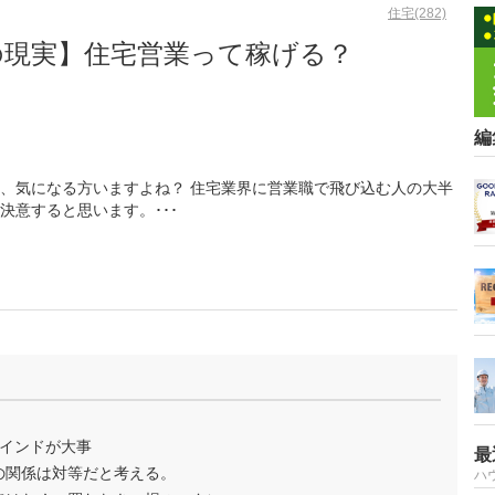
住宅(282)
の現実】住宅営業って稼げる？
編
、気になる方いますよね？ 住宅業界に営業職で飛び込む人の大半
決意すると思います。･･･
インドが大事
最
の関係は対等だと考える。
ハ