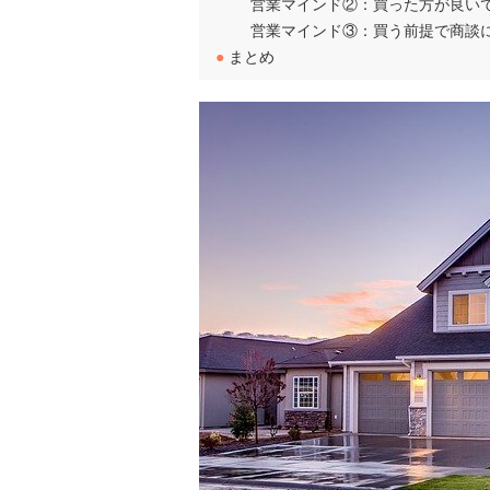
営業マインド②：買った方が良い
営業マインド③：買う前提で商談
●
まとめ