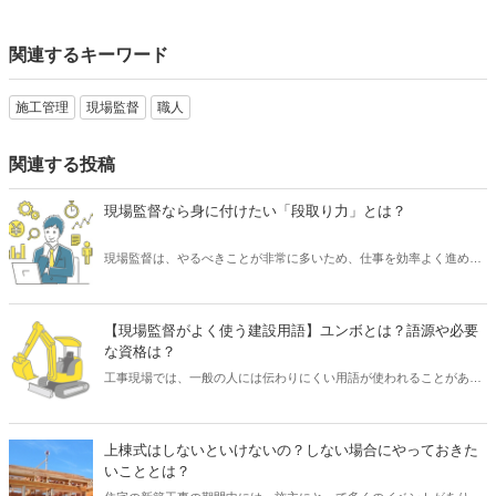
関連するキーワード
施工管理
現場監督
職人
関連する投稿
現場監督なら身に付けたい「段取り力」とは？
現場監督は、やるべきことが非常に多いため、仕事を効率よく進める
必要があります。 そのために求められるスキルといえば「段取り力」
です。 現場監督が「段取り力」を身に付けることで、工事に関わるあ
らゆるムダを省き、そしてコスト削減が可能となります。 また、工事
【現場監督がよく使う建設用語】ユンボとは？語源や必要
が順調に進められるため、協力会社や職人など多くの関係者とも円滑
な資格は？
なコミュニケーションを図れるでしょう。 そこで本記事では、現場監
工事現場では、一般の人には伝わりにくい用語が使われることがあり
督にとって重要なスキル「段取り力」とは何なのか、また身に付ける
ますが、「ユンボ」もそのひとつです。 「ユンボ」とは、「油圧ショ
ための取り組み方についてご紹介したいと思います。
ベル」や「パワーショベル」など、土木工事で掘削用として使われる
建設機械のことをいいます。 しかし、なぜ「ユンボ」と呼ばれている
上棟式はしないといけないの？しない場合にやっておきた
のか、その語源を知っている人は少ないのではないでしょうか？ ま
いこととは？
た、「ユンボ」は土木工事では欠かせませんが、誰にでも扱えるとい