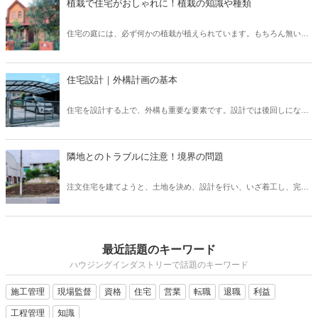
植栽で住宅がおしゃれに！植栽の知識や種類
「24時間換気システム」は、設置が義務付けられており、建物内の計
画的な換気が可能となっています。 では、運転を止めてしまった場
住宅の庭には、必ず何かの植栽が植えられています。もちろん無い家
合、具体的にどのようなリスクが考えられるでしょうか？ そこで本記
もたまにありますが、ほとんどの住宅には植栽が植えられています。
事では、設置が義務付けられている「24時間換気システム」の種類と
普段意識して見ないと、どのような植栽があるのか、なぜこの樹木を
特徴について、また運転を止めるリスクなどを解説したいと思いま
選んだのか、なかなか知らないと思います。しかし、新築住宅では何
す。
住宅設計｜外構計画の基本
かしらの考えがあって植栽を選んでいます。この植栽一つでもお家の
印象はガラッと変わります。植栽について、基本的な知識を身につけ
住宅を設計する上で、外構も重要な要素です。設計では後回しになっ
て、それぞれの樹木について知ることで、お客様へも適切に提案でき
てしまいがちですが、先に予算やある程度の要望を聞いておかない
るようになりましょう。
と、コストや設計の問題で外構がおざなりになってしまいます。外構
計画を行う上で、どのようなポイントがあるのかなどについてご紹介
隣地とのトラブルに注意！境界の問題
いたします。外構は、デザイン性や快適さだけでなく、防犯上も意味
のあるものなので、各要素を反映したものにしていきましょう。
注文住宅を建てようと、土地を決め、設計を行い、いざ着工し、完成
を喜ぼうと思ったのも束の間、隣家の方から敷地についてのクレーム
が！ということも、実は稀にあります。施主さまが大変な思いをする
だけでなく、施工会社としても、トラブルになってしまいます。この
ような事態を避けるために、隣地境界についてどのような点に注意し
最近話題のキーワード
ていなければいけないのか把握しておきましょう。
ハウジングインダストリーで話題のキーワード
施工管理
現場監督
資格
住宅
営業
転職
退職
利益
工程管理
知識