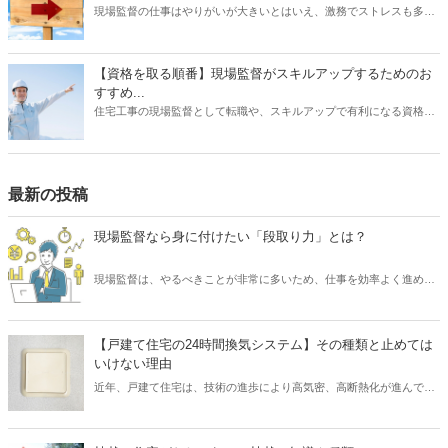
現場監督の仕事はやりがいが大きいとはいえ、激務でストレスも多い
と耳にすることがあります。 また、労働条件に不満を持っていたり、
あるいは会社の将来に不安を感じていたりする場合は、転職を検討す
る動機になるでしょう。 では、現場監督から転職したいと思うとき、
【資格を取る順番】現場監督がスキルアップするためのお
どのような仕事を選ぶとよいでしょうか？ もちろんやりたい仕事があ
すすめ...
るならその業種への転職を目指すべきです。 しかし、何度も転職を重
住宅工事の現場監督として転職や、スキルアップで有利になる資格に
ねるよりも、しっかりリサーチしたうえで臨むほうがよい結果に結び
ついて、そのおすすめの取得順序をご紹介いたします。建築関係の資
つく可能性は高くなります。 そこで本記事では、現場監督を辞めると
格は、実務経験が必要なものが多く、思い立った時に試験を受けよう
きのおすすめの転職先について、ご紹介したいと思います。
をしても、受験資格自体がない場合があります。そこで、スキルアッ
プにはしっかりとスケジュールを立て、勉強も効率化できる順番で受
最新の投稿
けるのが望ましいです。それでは、資格を取るメリットから、どの資
格がを取るのが良いか、おすすめの順番についてご紹介いたします。
現場監督なら身に付けたい「段取り力」とは？
現場監督は、やるべきことが非常に多いため、仕事を効率よく進める
必要があります。 そのために求められるスキルといえば「段取り力」
です。 現場監督が「段取り力」を身に付けることで、工事に関わるあ
らゆるムダを省き、そしてコスト削減が可能となります。 また、工事
【戸建て住宅の24時間換気システム】その種類と止めては
が順調に進められるため、協力会社や職人など多くの関係者とも円滑
いけない理由
なコミュニケーションを図れるでしょう。 そこで本記事では、現場監
近年、戸建て住宅は、技術の進歩により高気密、高断熱化が進んでい
督にとって重要なスキル「段取り力」とは何なのか、また身に付ける
ます。 しかし高気密、高断熱化された住宅は、空気の入れ替えを適切
ための取り組み方についてご紹介したいと思います。
に行わなければ、室内の空気環境を悪くしてしまう可能性がありま
す。 そこで、導入されたのが「24時間換気システム」です。 現在、