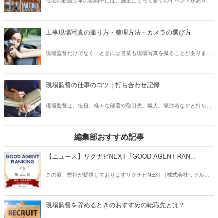
住宅の新築工事の期間中には、施主にとって多くのイベントがありま
うものではなく、操作をするには資格が必要となります。 そこで本記
す。 そのうち、とくに木造住宅では、上棟が重要な節目となり、なか
事では、現場監督がよく使う建設用語である「ユンボ」について、そ
には「上棟式」を行うケースがあります。 しかし、「上棟式」とはど
の語源や必要となる資格などをご紹介したいと思います。
のようなもので、また行う必要があるものなのでしょうか？ そこで本
工事現場写真の撮り方・整理方法・カメラの選び方
記事では、新築住宅の「上棟式」はしないといけないのか、また住宅
会社の立場として「上棟式」をしない場合にやっておきたいことなど
現場監督だけでなく、ときには営業も現場写真を撮ることがありま
について、ご紹介したいと思います。
す。現場写真は、工事現場の確認にとって一番重要です。たとえ目視
で問題がないことを確認しても、それを他の人に証明しなければいけ
ません。公共工事でも全ての工事には、写真撮影での記録の保持が求
現場監督の仕事のコツ｜打ち合わせ記録
められます。しかし、写真の撮り方というものをしっかりと学ばず
に、写真を撮ってしまっている方もいます。写真を撮ることが仕事と
現場監督は、毎日、様々な部署や取引先、職人、発注者などと打ち合
なっている以上、写真の撮り方を学ぶことは必要で、実は注意しなけ
わせを行います。その際に、お互いに何を確認したのか、決定事項は
ればいけないポイントもあります。この記事では、現場写真の撮り
何かなどを共有する必要があります。電話やメールでやりとりを行っ
方・整理方法・カメラの選び方までご紹介いたします。
ていたとしても、お互いの認識が異なっていることもよくあります
編集部おすすめ記事
し、時間が経てば忘れてしまうものです。相手も多くの連絡を行って
おり、情報がごちゃごちゃになってしまっていたなんていうこともあ
【ニュース】リクナビNEXT『GOOD AGENT RAN...
ります。現場監督は、打ち合わせの記録を的確に行うことで、業務効
率を上げ、予期せぬミスを防ぐこともできます。この記事では、実務
この度、弊社が提携しておりますリクナビNEXT（株式会社リクルー
に役立つ打ち合わせ記録の仕方をご紹介いたします。
ト）主催の「GOOD AGENT RANKING〜2023年度上半期～」におい
て、建築・不動産部門で第2位、営業部門で第6位（6位～10位は入賞
と表記）にそれぞれ入賞しましたことをお知らせいたします。
現場監督を辞めるときのおすすめの転職先とは？