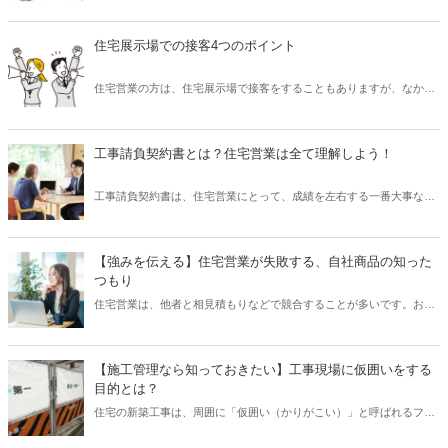
事がなくなってくれば、飛び込み営業をする必要もでてきます。営業
われています。たとえ、住宅メーカーの絶対的な信頼があっても、営
は、どのような営業スタイルでも対応できるようにしておくと良いか
業が不誠実な対応や、お客様の満足度を高めることができなければ、
もしれません。
住宅展示場での接客4つのポイント
契約にならず、工事が始まって引渡しの段階でクレームになることも
あります。お客様に好かれるというのは、何でも言うことを聞くこと
住宅営業の方は、住宅展示場で接客をすることもありますが、なかな
ではなく、信頼されるという意味です。住宅営業のプロとして、誠実
か展示場での接客が上手くいかないという方もいらっしゃるのではな
に対応し、お客様に満足してもらう買い物をしてもらうことが重要で
いでしょうか？住宅展示場は、住宅設計を依頼しようと考えているお
す。
客様もいらっしゃいますが、まだ購入を決めかねているという見込み
工事請負契約書とは？住宅営業は全て理解しよう！
の薄い方もいらっしゃいます。また、お客様とコミュニケーションが
取れていない状態から、展示場の説明をしてしまうと、なかなか営業
工事請負契約書は、住宅営業にとって、成績を左右する一番大事な書
とお客様で意思疎通ができないこともあります。この記事では、住宅
類です。お客様の前で新人営業マンは、よくわからずに上司と一緒に
展示場での接客について4つのポイントにまとめてご紹介いたしま
お客様に書いてもらうこともあるのではないでしょうか。工事請負契
す。
約書は、お客様との取引の上で一番大事な書類です。それにもかかわ
【強みを伝える】住宅営業が失敗する、自社商品の知った
らず、実は内容を全て理解していないという営業マンも、もしかした
つもり
らいるのではないでしょうか？この記事では、工事請負契約書という
住宅営業は、他者と相見積もりなどで競合することが多いです。お客
ものが、どのようなものかをわかりやすくご紹介いたします。
様は、メーカーや工務店などの様々な選択肢の中から1社を選びま
す。お客様の事前知識やイメージで1社に決めていることや、ほとん
ど決定している場合もありますが、営業の言葉だけでその決定が覆る
【施工管理なら知っておきたい】工事現場に仮囲いをする
こともあります。上司から、「他者に負けるな！」と言われつつも、
目的とは？
どう営業をすれば良いのか、自社商品と他社商品の違いも知っている
住宅の新築工事は、周囲に「仮囲い（かりがこい）」と呼ばれるフェ
けど、それを活かせているかわからないという方もいらっしゃると思
ンスを設置して行うことが一般的です。 「仮囲い」は、工事を進める
います。この記事では、住宅営業が自社商品をどのようにお客様にア