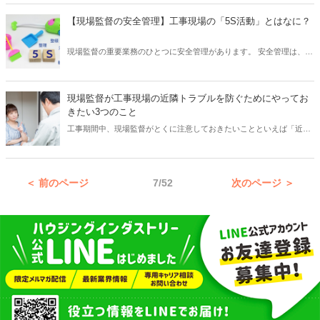
うえで重要な目的があり、とくに施工管理者は万全な計画を立てて確
ピールすれば良いか、そのポイントについてご紹介いたします。
実に設置する必要があります。 では工事期間中に設置する「仮囲い」
【現場監督の安全管理】工事現場の「5S活動」とはなに？
の重要な目的とはどのようなことでしょうか？ また必ず設置しなくて
はならないものなのでしょうか？ そこで本記事では、施工管理者が知
現場監督の重要業務のひとつに安全管理があります。 安全管理は、現
っておきたい工事現場に設置する「仮囲い」の目的について、詳しく
場に潜む危険を排除し、安全に作業を進めるための環境をつくること
解説したいと思います。
が大きな目的です。 そして、安全な環境づくりにはさまざまなアプロ
ーチの方法がありますが、なかでも「5S活動」は効果が高いとして多
現場監督が工事現場の近隣トラブルを防ぐためにやってお
くの現場で取り組まれています。 では「5S活動」とは具体的にどのよ
きたい3つのこと
うな活動なのでしょうか？ また、取り組むことでどのような効果が期
工事期間中、現場監督がとくに注意しておきたいことといえば「近隣
待できるのでしょうか？ そこで本記事では、住宅の工事現場で行う
トラブル」です。 いったん「近隣トラブル」が起こると、解決のため
「5S活動」とはどのような活動なのか、そして取り組むことで期待で
に奔走しなくてはならないことから、工事に集中して取り組めなくな
きる効果などについて解説したいと思います。
る恐れがあります。 しかし、現場監督としてやるべきことをしっかり
＜ 前のページ
7/52
次のページ ＞
やっておけば、多くの「近隣トラブル」は防ぐことが可能です。 そこ
で本記事では、「近隣トラブル」を防ぐために現場監督がやっておき
たいことについて、とくに重要な3つのことをご紹介したいと思いま
す。