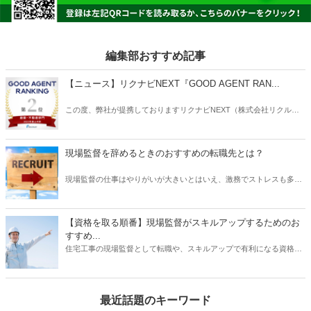
編集部おすすめ記事
【ニュース】リクナビNEXT『GOOD AGENT RAN...
この度、弊社が提携しておりますリクナビNEXT（株式会社リクルー
ト）主催の「GOOD AGENT RANKING〜2023年度上半期～」におい
て、建築・不動産部門で第2位、営業部門で第6位（6位～10位は入賞
と表記）にそれぞれ入賞しましたことをお知らせいたします。
現場監督を辞めるときのおすすめの転職先とは？
現場監督の仕事はやりがいが大きいとはいえ、激務でストレスも多い
と耳にすることがあります。 また、労働条件に不満を持っていたり、
あるいは会社の将来に不安を感じていたりする場合は、転職を検討す
る動機になるでしょう。 では、現場監督から転職したいと思うとき、
【資格を取る順番】現場監督がスキルアップするためのお
どのような仕事を選ぶとよいでしょうか？ もちろんやりたい仕事があ
すすめ...
るならその業種への転職を目指すべきです。 しかし、何度も転職を重
住宅工事の現場監督として転職や、スキルアップで有利になる資格に
ねるよりも、しっかりリサーチしたうえで臨むほうがよい結果に結び
ついて、そのおすすめの取得順序をご紹介いたします。建築関係の資
つく可能性は高くなります。 そこで本記事では、現場監督を辞めると
格は、実務経験が必要なものが多く、思い立った時に試験を受けよう
きのおすすめの転職先について、ご紹介したいと思います。
をしても、受験資格自体がない場合があります。そこで、スキルアッ
最近話題のキーワード
プにはしっかりとスケジュールを立て、勉強も効率化できる順番で受