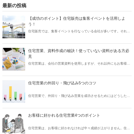
最新の投稿
【成功のポイント】住宅販売は集客イベントを活用しよ
う！
住宅販売では、集客イベントを行なっている会社が多いです。それだ
け住宅購入は、オンラインでの集客を行なっても、実際に来店してい
ただかなければなかなか成約に結びつかないことがわかります。住宅
展示場や、自社のイベントでの集客、集客してからの追客イベントな
住宅営業、資料作成の秘訣！使っていない資料がある方必
どがあります。それらはイベントを開催すれば人がやってくるという
見
わけではありません。そのイベントに集客するための方法も考えなけ
住宅営業は、会社の営業資料を使用しますが、それ以外にもお客様用
れば、なかなか成功しないものです。集客イベントというものは、ど
に自らが簡単にまとめた資料を作成することもあります。小さい工務
のように行なっているのか、具体例からご紹介いたします。
店などでは、営業資料も少なく、どのような資料が良いのか試行錯誤
しているところもあるでしょう。どこの会社でも問題になるのが、営
住宅営業の外回り・飛び込み5つのコツ
業資料をマーケティング部が作成しても、営業が効果的に使っていな
いということがあります。そこで、営業資料はどのように作成し、ど
住宅営業で、外回り・飛び込み営業を成功させるためにはどうしたら
のように活用すれば良いのかについて少しでも皆様のご参考になれば
良いでしょうか？住宅メーカーや工務店は、反響営業と言って、HPや
幸いです。
チラシ、その他様々なチャネルからお客様の問い合わせがあります。
しかし、小さい工務店や不動産、お客様の問い合わせが少なく、新規
お客様に好かれる住宅営業4つのポイント
着工案件が少なくなってしまうこともあります。そのような際には、
営業が外回りや飛び込み営業をすることもあります。採用情報でも、
住宅営業は、お客様に好かれなければ中々成績が上がりません。住宅
「飛び込み営業がありません！」と謳っている会社もありますが、仕
は大きな金額の買い物であるだけではなく、一生に一度の買い物と言