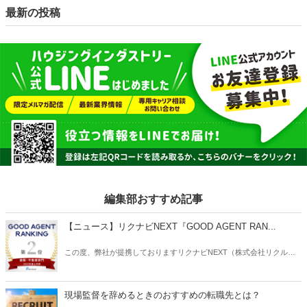
最新の投稿
編集部おすすめ記事
【ニュース】リクナビNEXT『GOOD AGENT RAN...
この度、弊社が提携しておりますリクナビNEXT（株式会社リクルー
ト）主催の「GOOD AGENT RANKING〜2023年度上半期～」におい
て、建築・不動産部門で第2位、営業部門で第6位（6位～10位は入賞
と表記）にそれぞれ入賞しましたことをお知らせいたします。
現場監督を辞めるときのおすすめの転職先とは？