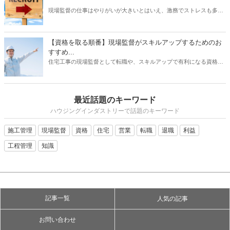
現場監督の仕事はやりがいが大きいとはいえ、激務でストレスも多い
と耳にすることがあります。 また、労働条件に不満を持っていたり、
あるいは会社の将来に不安を感じていたりする場合は、転職を検討す
る動機になるでしょう。 では、現場監督から転職したいと思うとき、
【資格を取る順番】現場監督がスキルアップするためのお
どのような仕事を選ぶとよいでしょうか？ もちろんやりたい仕事があ
すすめ...
るならその業種への転職を目指すべきです。 しかし、何度も転職を重
住宅工事の現場監督として転職や、スキルアップで有利になる資格に
ねるよりも、しっかりリサーチしたうえで臨むほうがよい結果に結び
ついて、そのおすすめの取得順序をご紹介いたします。建築関係の資
つく可能性は高くなります。 そこで本記事では、現場監督を辞めると
格は、実務経験が必要なものが多く、思い立った時に試験を受けよう
きのおすすめの転職先について、ご紹介したいと思います。
をしても、受験資格自体がない場合があります。そこで、スキルアッ
最近話題のキーワード
プにはしっかりとスケジュールを立て、勉強も効率化できる順番で受
けるのが望ましいです。それでは、資格を取るメリットから、どの資
ハウジングインダストリーで話題のキーワード
格がを取るのが良いか、おすすめの順番についてご紹介いたします。
施工管理
現場監督
資格
住宅
営業
転職
退職
利益
工程管理
知識
記事一覧
人気の記事
お問い合わせ