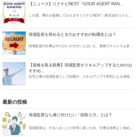
ような仕事なのでしょうか？ また「左官職人」として仕事をするうえ
【ニュース】リクナビNEXT『GOOD AGENT RAN...
で必要な資格はあるのでしょうか？ そこで本記事では、「左官職人」
とは具体的にどのような仕事内容なのか、資格は必要なのかなど解説
この度、弊社が提携しておりますリクナビNEXT（株式会社リクルー
したいと思います。
ト）主催の「GOOD AGENT RANKING〜2023年度上半期～」におい
て、建築・不動産部門で第2位、営業部門で第6位（6位～10位は入賞
と表記）にそれぞれ入賞しましたことをお知らせいたします。
現場監督を辞めるときのおすすめの転職先とは？
現場監督の仕事はやりがいが大きいとはいえ、激務でストレスも多い
と耳にすることがあります。 また、労働条件に不満を持っていたり、
あるいは会社の将来に不安を感じていたりする場合は、転職を検討す
る動機になるでしょう。 では、現場監督から転職したいと思うとき、
【資格を取る順番】現場監督がスキルアップするためのお
どのような仕事を選ぶとよいでしょうか？ もちろんやりたい仕事があ
すすめ...
るならその業種への転職を目指すべきです。 しかし、何度も転職を重
住宅工事の現場監督として転職や、スキルアップで有利になる資格に
ねるよりも、しっかりリサーチしたうえで臨むほうがよい結果に結び
ついて、そのおすすめの取得順序をご紹介いたします。建築関係の資
つく可能性は高くなります。 そこで本記事では、現場監督を辞めると
格は、実務経験が必要なものが多く、思い立った時に試験を受けよう
きのおすすめの転職先について、ご紹介したいと思います。
をしても、受験資格自体がない場合があります。そこで、スキルアッ
プにはしっかりとスケジュールを立て、勉強も効率化できる順番で受
最新の投稿
けるのが望ましいです。それでは、資格を取るメリットから、どの資
格がを取るのが良いか、おすすめの順番についてご紹介いたします。
現場監督なら身に付けたい「段取り力」とは？
現場監督は、やるべきことが非常に多いため、仕事を効率よく進める
必要があります。 そのために求められるスキルといえば「段取り力」