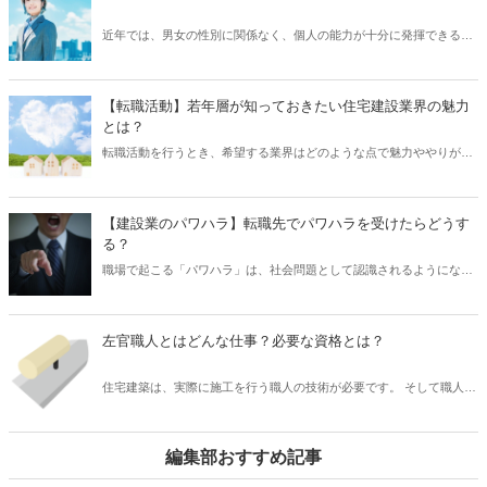
ンスペクション」を実施する人が「ホームインスペクター」です。 で
は、「ホームインスペクター」は、具体的にどのような内容の仕事を
近年では、男女の性別に関係なく、個人の能力が十分に発揮できる職
行うのでしょうか？ また、資格は必要なのでしょうか？ そこで本記
場環境づくりが進んでいます。 以前の建設業界は、長く「男性社会」
事では、「ホームインスペクター」の仕事内容や必要となる資格など
という風潮があったことから、女性を受け入れる環境が整備されてい
についてご紹介したいと思います。
ない傾向にありました。 しかし、人手不足という状況もあり、建設業
【転職活動】若年層が知っておきたい住宅建設業界の魅力
界でも女性の活躍の場を増やすための取り組みが加速しています。 で
とは？
は、実際のところ、建設業界で働く女性の実態はどのようになってい
転職活動を行うとき、希望する業界はどのような点で魅力ややりがい
るのでしょうか？ そこで本記事では、建設業界で働く女性の実態につ
を感じられるのか気になる人も多いのではないでしょうか？ とくに建
いて、また建設業界において女性が活躍しやすい職種などもご紹介し
設業界は、3Ｋ（きつい・きたない・危険）な職場というイメージが
たいと思います。
残っているだけに、若い世代にとっては躊躇してしまう人もいるかも
【建設業のパワハラ】転職先でパワハラを受けたらどうす
しれません。 しかし、近年では、建設業界も国が主導する形で働き方
る？
改革が進んでおり、魅力ある職場づくりのために労働環境の向上が図
職場で起こる「パワハラ」は、社会問題として認識されるようになり
られています。 そこで本記事では、建設業の魅力について、とくに住
ましたが、実際に被害者となった場合、どうすればよいのか戸惑う人
宅建設業界への転職活動を行う若年層に向けてご紹介したいと思いま
も多いのではないでしょうか？ とくに転職先で被害を受けることがあ
す。
ると、不安はさらに大きくなるでしょう。 「パワハラ」は深刻な問題
左官職人とはどんな仕事？必要な資格とは？
として対策が急務となっており、法整備とともに企業の取り組みも進
んでいます。 そこで今回は、そもそも「パワハラ」とはどのような行
住宅建築は、実際に施工を行う職人の技術が必要です。 そして職人の
為をいうのか、また職場で「パワハラ」を受けた場合、どのように対
技術は、経験の蓄積によって培ったものであり、簡単に手に入れられ
応すればよいのか解説したいと思います。
るものではありません。 なかでも「左官」の技術は習得が難しいとさ
れており、そしてその伝統的な技術は古くから脈々と受け継がれてき
編集部おすすめ記事
たものでもあります。 では、住宅建築における「左官職人」は、どの