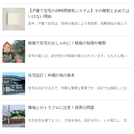
です。 現場監督が「段取り力」を身に付けることで、工事に関わるあ
らゆるムダを省き、そしてコスト削減が可能となります。 また、工事
【戸建て住宅の24時間換気システム】その種類と止めては
が順調に進められるため、協力会社や職人など多くの関係者とも円滑
いけない理由
なコミュニケーションを図れるでしょう。 そこで本記事では、現場監
近年、戸建て住宅は、技術の進歩により高気密、高断熱化が進んでい
督にとって重要なスキル「段取り力」とは何なのか、また身に付ける
ます。 しかし高気密、高断熱化された住宅は、空気の入れ替えを適切
ための取り組み方についてご紹介したいと思います。
に行わなければ、室内の空気環境を悪くしてしまう可能性がありま
す。 そこで、導入されたのが「24時間換気システム」です。 現在、
植栽で住宅がおしゃれに！植栽の知識や種類
「24時間換気システム」は、設置が義務付けられており、建物内の計
画的な換気が可能となっています。 では、運転を止めてしまった場
住宅の庭には、必ず何かの植栽が植えられています。もちろん無い家
合、具体的にどのようなリスクが考えられるでしょうか？ そこで本記
もたまにありますが、ほとんどの住宅には植栽が植えられています。
事では、設置が義務付けられている「24時間換気システム」の種類と
普段意識して見ないと、どのような植栽があるのか、なぜこの樹木を
特徴について、また運転を止めるリスクなどを解説したいと思いま
選んだのか、なかなか知らないと思います。しかし、新築住宅では何
す。
住宅設計｜外構計画の基本
かしらの考えがあって植栽を選んでいます。この植栽一つでもお家の
印象はガラッと変わります。植栽について、基本的な知識を身につけ
住宅を設計する上で、外構も重要な要素です。設計では後回しになっ
て、それぞれの樹木について知ることで、お客様へも適切に提案でき
てしまいがちですが、先に予算やある程度の要望を聞いておかない
るようになりましょう。
と、コストや設計の問題で外構がおざなりになってしまいます。外構
計画を行う上で、どのようなポイントがあるのかなどについてご紹介
隣地とのトラブルに注意！境界の問題
いたします。外構は、デザイン性や快適さだけでなく、防犯上も意味
のあるものなので、各要素を反映したものにしていきましょう。
注文住宅を建てようと、土地を決め、設計を行い、いざ着工し、完成
を喜ぼうと思ったのも束の間、隣家の方から敷地についてのクレーム
が！ということも、実は稀にあります。施主さまが大変な思いをする