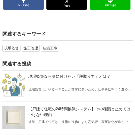
関連するキーワード
現場監督
施工管理
新築工事
関連する投稿
現場監督なら身に付けたい「段取り力」とは？
現場監督は、やるべきことが非常に多いため、仕事を効率よく進める
必要があります。 そのために求められるスキルといえば「段取り力」
です。 現場監督が「段取り力」を身に付けることで、工事に関わるあ
らゆるムダを省き、そしてコスト削減が可能となります。 また、工事
【戸建て住宅の24時間換気システム】その種類と止めては
が順調に進められるため、協力会社や職人など多くの関係者とも円滑
いけない理由
なコミュニケーションを図れるでしょう。 そこで本記事では、現場監
近年、戸建て住宅は、技術の進歩により高気密、高断熱化が進んでい
督にとって重要なスキル「段取り力」とは何なのか、また身に付ける
ます。 しかし高気密、高断熱化された住宅は、空気の入れ替えを適切
ための取り組み方についてご紹介したいと思います。
に行わなければ、室内の空気環境を悪くしてしまう可能性がありま