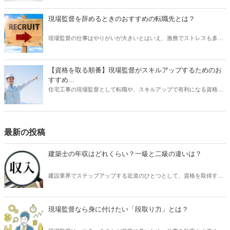
て、建築・不動産部門で第2位、営業部門で第6位（6位～10位は入賞
と表記）にそれぞれ入賞しましたことをお知らせいたします。
現場監督を辞めるときのおすすめの転職先とは？
現場監督の仕事はやりがいが大きいとはいえ、激務でストレスも多い
と耳にすることがあります。 また、労働条件に不満を持っていたり、
あるいは会社の将来に不安を感じていたりする場合は、転職を検討す
る動機になるでしょう。 では、現場監督から転職したいと思うとき、
【資格を取る順番】現場監督がスキルアップするためのお
どのような仕事を選ぶとよいでしょうか？ もちろんやりたい仕事があ
すすめ...
るならその業種への転職を目指すべきです。 しかし、何度も転職を重
住宅工事の現場監督として転職や、スキルアップで有利になる資格に
ねるよりも、しっかりリサーチしたうえで臨むほうがよい結果に結び
ついて、そのおすすめの取得順序をご紹介いたします。建築関係の資
つく可能性は高くなります。 そこで本記事では、現場監督を辞めると
格は、実務経験が必要なものが多く、思い立った時に試験を受けよう
きのおすすめの転職先について、ご紹介したいと思います。
をしても、受験資格自体がない場合があります。そこで、スキルアッ
プにはしっかりとスケジュールを立て、勉強も効率化できる順番で受
最新の投稿
けるのが望ましいです。それでは、資格を取るメリットから、どの資
格がを取るのが良いか、おすすめの順番についてご紹介いたします。
建築士の年収はどれくらい？一級と二級の違いは？
建設業界でステップアップする近道のひとつとして、資格を取得する
という方法があります。 なかでも国家資格である「建築士」は、年収
アップを目指すには非常に適しているといわれています。 では、「建
築士」として働いたときの年収はどれくらいの額が期待できるのでし
現場監督なら身に付けたい「段取り力」とは？
ょうか？ また、1級と2級ではどの程度の違いがあるでしょうか？ そ
こで本記事では、「建築士」を職業として活躍する人の年収の額はど