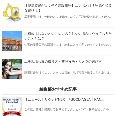
す。 そこで、導入されたのが「24時間換気システム」です。 現在、
【現場監督がよく使う建設用語】ユンボとは？語源や必要
「24時間換気システム」は、設置が義務付けられており、建物内の計
な資格は？
画的な換気が可能となっています。 では、運転を止めてしまった場
工事現場では、一般の人には伝わりにくい用語が使われることがあり
合、具体的にどのようなリスクが考えられるでしょうか？ そこで本記
ますが、「ユンボ」もそのひとつです。 「ユンボ」とは、「油圧ショ
事では、設置が義務付けられている「24時間換気システム」の種類と
ベル」や「パワーショベル」など、土木工事で掘削用として使われる
特徴について、また運転を止めるリスクなどを解説したいと思いま
建設機械のことをいいます。 しかし、なぜ「ユンボ」と呼ばれている
す。
上棟式はしないといけないの？しない場合にやっておきた
のか、その語源を知っている人は少ないのではないでしょうか？ ま
いこととは？
た、「ユンボ」は土木工事では欠かせませんが、誰にでも扱えるとい
住宅の新築工事の期間中には、施主にとって多くのイベントがありま
うものではなく、操作をするには資格が必要となります。 そこで本記
す。 そのうち、とくに木造住宅では、上棟が重要な節目となり、なか
事では、現場監督がよく使う建設用語である「ユンボ」について、そ
には「上棟式」を行うケースがあります。 しかし、「上棟式」とはど
の語源や必要となる資格などをご紹介したいと思います。
のようなもので、また行う必要があるものなのでしょうか？ そこで本
工事現場写真の撮り方・整理方法・カメラの選び方
記事では、新築住宅の「上棟式」はしないといけないのか、また住宅
会社の立場として「上棟式」をしない場合にやっておきたいことなど
現場監督だけでなく、ときには営業も現場写真を撮ることがありま
について、ご紹介したいと思います。
す。現場写真は、工事現場の確認にとって一番重要です。たとえ目視
で問題がないことを確認しても、それを他の人に証明しなければいけ
ません。公共工事でも全ての工事には、写真撮影での記録の保持が求
編集部おすすめ記事
められます。しかし、写真の撮り方というものをしっかりと学ばず
に、写真を撮ってしまっている方もいます。写真を撮ることが仕事と
【ニュース】リクナビNEXT『GOOD AGENT RAN...
なっている以上、写真の撮り方を学ぶことは必要で、実は注意しなけ
ればいけないポイントもあります。この記事では、現場写真の撮り
この度、弊社が提携しておりますリクナビNEXT（株式会社リクルー
方・整理方法・カメラの選び方までご紹介いたします。
ト）主催の「GOOD AGENT RANKING〜2023年度上半期～」におい