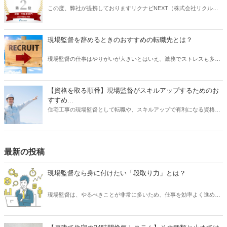
この度、弊社が提携しておりますリクナビNEXT（株式会社リクルー
ト）主催の「GOOD AGENT RANKING〜2023年度上半期～」におい
て、建築・不動産部門で第2位、営業部門で第6位（6位～10位は入賞
と表記）にそれぞれ入賞しましたことをお知らせいたします。
現場監督を辞めるときのおすすめの転職先とは？
現場監督の仕事はやりがいが大きいとはいえ、激務でストレスも多い
と耳にすることがあります。 また、労働条件に不満を持っていたり、
あるいは会社の将来に不安を感じていたりする場合は、転職を検討す
る動機になるでしょう。 では、現場監督から転職したいと思うとき、
【資格を取る順番】現場監督がスキルアップするためのお
どのような仕事を選ぶとよいでしょうか？ もちろんやりたい仕事があ
すすめ...
るならその業種への転職を目指すべきです。 しかし、何度も転職を重
住宅工事の現場監督として転職や、スキルアップで有利になる資格に
ねるよりも、しっかりリサーチしたうえで臨むほうがよい結果に結び
ついて、そのおすすめの取得順序をご紹介いたします。建築関係の資
つく可能性は高くなります。 そこで本記事では、現場監督を辞めると
格は、実務経験が必要なものが多く、思い立った時に試験を受けよう
きのおすすめの転職先について、ご紹介したいと思います。
をしても、受験資格自体がない場合があります。そこで、スキルアッ
プにはしっかりとスケジュールを立て、勉強も効率化できる順番で受
最新の投稿
けるのが望ましいです。それでは、資格を取るメリットから、どの資
格がを取るのが良いか、おすすめの順番についてご紹介いたします。
現場監督なら身に付けたい「段取り力」とは？
現場監督は、やるべきことが非常に多いため、仕事を効率よく進める
必要があります。 そのために求められるスキルといえば「段取り力」
です。 現場監督が「段取り力」を身に付けることで、工事に関わるあ
らゆるムダを省き、そしてコスト削減が可能となります。 また、工事