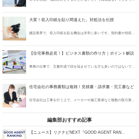
項がある場合などは、何をするのかを覚えておかなければいけませ
それくらい電話応対は基本の業務になります。しかし、電話応対が苦
ん。この記事は、そこで活躍するポストイットについて、ご紹介する
手といった方が、実は多いです。電話は、相手の顔が見えないため、
コラムです。
聞き直したり、言葉遣いが相手に伝わる印象を左右します。そのた
大変！収入印紙を貼り間違えた。対処法を伝授
め、気にしすぎてあまりうまく話せなかったり、慌てて大事な内容を
聞きそびれてしまうといったミスも起こります。この記事では、電話
建設業界で、収入印紙を貼る機会は非常に多いです。契約書や領収書
応対が簡単に誰でもうまくいくようにその方法をご紹介いたします！
はしっかりと発行されます。IT業界のように電子契約書ということは
基本的には無いでしょう。そこで、誰もがもしかしたら経験したこと
のある収入印紙の貼り間違い。貼り間違ったことに気づいても、金額
【住宅事務必見！】ビジネス書類の作り方｜ポイント解説
が小さければそのままにしてしまった経験がある方もいらっしゃるの
ではないでしょうか。しかし、金額が大きい収入印紙を貼り間違えた
事務の仕事で、文書作成で頭を悩ませている方も多いのではないでし
時には、そうもいきません。貼り間違えても、適切に対処すれば問題
ょうか？文書を手紙などで書くこと習慣もなくなってきて、ましてや
なく返金されますので、その方法をご紹介いたします。
ビジネス用になると何を書けば良いのか、言葉遣いや、書いてはいけ
ない文言はないかなど、気にし出すと手が付けられないとなってしま
住宅会社の事務書類は複雑！見積書・請求書・完工書など
った経験もあるのではないでしょうか。この記事では、ビジネス書類
の作り方のポイントをわかりやすく簡単にご紹介いたします。
住宅会社は工事を行う上で、メーカーや施工業者など複数の取引業者
がいるため、事務書類も複雑になります。今まで事務職を経験してい
た方でも、どの書類が何に使用されているのか、全体の流れも把握し
ていない新人は、何がなんだかわからない！という方も多いです。こ
編集部おすすめ記事
の記事では、住宅会社の取引関係から、まず何を把握すれば良いのか
についてご紹介いたします。また、完工書などの書類についてそれぞ
【ニュース】リクナビNEXT『GOOD AGENT RAN...
れご紹介いたします。