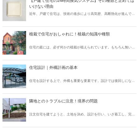
【戸建て住宅の24時間換気システム】その種類と止めては
が順調に進められるため、協力会社や職人など多くの関係者とも円滑
いけない理由
なコミュニケーションを図れるでしょう。 そこで本記事では、現場監
近年、戸建て住宅は、技術の進歩により高気密、高断熱化が進んでい
督にとって重要なスキル「段取り力」とは何なのか、また身に付ける
ます。 しかし高気密、高断熱化された住宅は、空気の入れ替えを適切
ための取り組み方についてご紹介したいと思います。
に行わなければ、室内の空気環境を悪くしてしまう可能性がありま
す。 そこで、導入されたのが「24時間換気システム」です。 現在、
植栽で住宅がおしゃれに！植栽の知識や種類
「24時間換気システム」は、設置が義務付けられており、建物内の計
画的な換気が可能となっています。 では、運転を止めてしまった場
住宅の庭には、必ず何かの植栽が植えられています。もちろん無い家
合、具体的にどのようなリスクが考えられるでしょうか？ そこで本記
もたまにありますが、ほとんどの住宅には植栽が植えられています。
事では、設置が義務付けられている「24時間換気システム」の種類と
普段意識して見ないと、どのような植栽があるのか、なぜこの樹木を
特徴について、また運転を止めるリスクなどを解説したいと思いま
選んだのか、なかなか知らないと思います。しかし、新築住宅では何
す。
住宅設計｜外構計画の基本
かしらの考えがあって植栽を選んでいます。この植栽一つでもお家の
印象はガラッと変わります。植栽について、基本的な知識を身につけ
住宅を設計する上で、外構も重要な要素です。設計では後回しになっ
て、それぞれの樹木について知ることで、お客様へも適切に提案でき
てしまいがちですが、先に予算やある程度の要望を聞いておかない
るようになりましょう。
と、コストや設計の問題で外構がおざなりになってしまいます。外構
計画を行う上で、どのようなポイントがあるのかなどについてご紹介
隣地とのトラブルに注意！境界の問題
いたします。外構は、デザイン性や快適さだけでなく、防犯上も意味
のあるものなので、各要素を反映したものにしていきましょう。
注文住宅を建てようと、土地を決め、設計を行い、いざ着工し、完成
を喜ぼうと思ったのも束の間、隣家の方から敷地についてのクレーム
が！ということも、実は稀にあります。施主さまが大変な思いをする
だけでなく、施工会社としても、トラブルになってしまいます。この
ような事態を避けるために、隣地境界についてどのような点に注意し