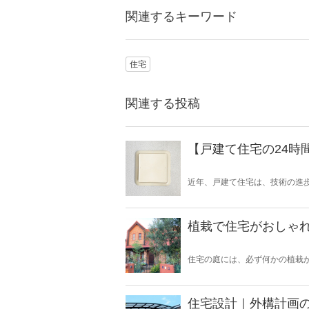
関連するキーワード
住宅
関連する投稿
【戸建て住宅の24時
近年、戸建て住宅は、技術の進
住宅は、空気の入れ替えを適切
で、導入されたのが「24時間換
ており、建物内の計画的な換気
うなリスクが考えられるでしょう
植栽で住宅がおしゃ
ム」の種類と特徴について、ま
住宅の庭には、必ず何かの植栽
は植栽が植えられています。普
か、なかなか知らないと思いま
植栽一つでもお家の印象はガラ
について知ることで、お客様へ
住宅設計｜外構計画