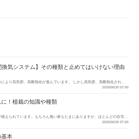
間換気システム】その種類と止めてはいけない理由
歩により高気密、高断熱化が進んでいます。 しかし高気密、高断熱化された
に行わなければ、室内の空気環境を悪くしてしまう可能性があります。 そこ
2026/06/30 07:00
気システム」です。 現在、「24時間換気システム」は、設置が義務付けられ
が可能となっています。 では、運転を止めてしまった場合、具体的にどのよ
か？ そこで本記事では、設置が義務付けられている「24時間換気システ
れに！植栽の知識や種類
た運転を止めるリスクなどを解説したいと思います。
が植えられています。もちろん無い家もたまにありますが、ほとんどの住宅に
段意識して見ないと、どのような植栽があるのか、なぜこの樹木を選んだの
2026/06/26 07:00
す。しかし、新築住宅では何かしらの考えがあって植栽を選んでいます。この
ッと変わります。植栽について、基本的な知識を身につけて、それぞれの樹木
も適切に提案できるようになりましょう。
の基本