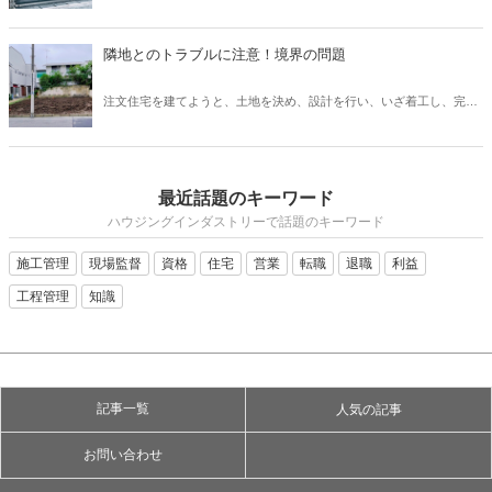
てしまいがちですが、先に予算やある程度の要望を聞いておかない
るようになりましょう。
と、コストや設計の問題で外構がおざなりになってしまいます。外構
計画を行う上で、どのようなポイントがあるのかなどについてご紹介
隣地とのトラブルに注意！境界の問題
いたします。外構は、デザイン性や快適さだけでなく、防犯上も意味
のあるものなので、各要素を反映したものにしていきましょう。
注文住宅を建てようと、土地を決め、設計を行い、いざ着工し、完成
を喜ぼうと思ったのも束の間、隣家の方から敷地についてのクレーム
が！ということも、実は稀にあります。施主さまが大変な思いをする
だけでなく、施工会社としても、トラブルになってしまいます。この
ような事態を避けるために、隣地境界についてどのような点に注意し
最近話題のキーワード
ていなければいけないのか把握しておきましょう。
ハウジングインダストリーで話題のキーワード
施工管理
現場監督
資格
住宅
営業
転職
退職
利益
工程管理
知識
記事一覧
人気の記事
お問い合わせ