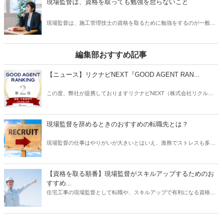
現場監督は、資格を取っても勉強を怠らないこと
し、時間が経てば忘れてしまうものです。相手も多くの連絡を行って
おり、情報がごちゃごちゃになってしまっていたなんていうこともあ
現場監督は、施工管理技士の資格を取るために勉強をするのが一般的
ります。現場監督は、打ち合わせの記録を的確に行うことで、業務効
です。しかし、資格をとってからも建築知識の更新を行うために、勉
率を上げ、予期せぬミスを防ぐこともできます。この記事では、実務
強を怠らないことが大切です。資格を取ったからと言って、全ての知
に役立つ打ち合わせ記録の仕方をご紹介いたします。
識が入っているわけではないことと、全ての現場で対応できる知識と
編集部おすすめ記事
いうのは、完璧には身に付いていないためです。そうは言っても、勉
強することが苦になっては続かないので、適度に楽しみながら勉強し
【ニュース】リクナビNEXT『GOOD AGENT RAN...
てみましょう。
この度、弊社が提携しておりますリクナビNEXT（株式会社リクルー
ト）主催の「GOOD AGENT RANKING〜2023年度上半期～」におい
て、建築・不動産部門で第2位、営業部門で第6位（6位～10位は入賞
と表記）にそれぞれ入賞しましたことをお知らせいたします。
現場監督を辞めるときのおすすめの転職先とは？
現場監督の仕事はやりがいが大きいとはいえ、激務でストレスも多い
と耳にすることがあります。 また、労働条件に不満を持っていたり、
あるいは会社の将来に不安を感じていたりする場合は、転職を検討す
る動機になるでしょう。 では、現場監督から転職したいと思うとき、
【資格を取る順番】現場監督がスキルアップするためのお
どのような仕事を選ぶとよいでしょうか？ もちろんやりたい仕事があ
すすめ...
るならその業種への転職を目指すべきです。 しかし、何度も転職を重
住宅工事の現場監督として転職や、スキルアップで有利になる資格に
ねるよりも、しっかりリサーチしたうえで臨むほうがよい結果に結び
ついて、そのおすすめの取得順序をご紹介いたします。建築関係の資
つく可能性は高くなります。 そこで本記事では、現場監督を辞めると
格は、実務経験が必要なものが多く、思い立った時に試験を受けよう
きのおすすめの転職先について、ご紹介したいと思います。
をしても、受験資格自体がない場合があります。そこで、スキルアッ