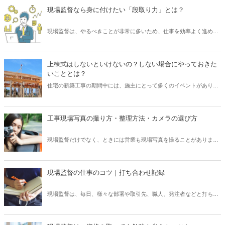
現場監督なら身に付けたい「段取り力」とは？
現場監督は、やるべきことが非常に多いため、仕事を効率よく進める
必要があります。 そのために求められるスキルといえば「段取り力」
です。 現場監督が「段取り力」を身に付けることで、工事に関わるあ
らゆるムダを省き、そしてコスト削減が可能となります。 また、工事
上棟式はしないといけないの？しない場合にやっておきた
が順調に進められるため、協力会社や職人など多くの関係者とも円滑
いこととは？
なコミュニケーションを図れるでしょう。 そこで本記事では、現場監
住宅の新築工事の期間中には、施主にとって多くのイベントがありま
督にとって重要なスキル「段取り力」とは何なのか、また身に付ける
す。 そのうち、とくに木造住宅では、上棟が重要な節目となり、なか
ための取り組み方についてご紹介したいと思います。
には「上棟式」を行うケースがあります。 しかし、「上棟式」とはど
のようなもので、また行う必要があるものなのでしょうか？ そこで本
工事現場写真の撮り方・整理方法・カメラの選び方
記事では、新築住宅の「上棟式」はしないといけないのか、また住宅
会社の立場として「上棟式」をしない場合にやっておきたいことなど
現場監督だけでなく、ときには営業も現場写真を撮ることがありま
について、ご紹介したいと思います。
す。現場写真は、工事現場の確認にとって一番重要です。たとえ目視
で問題がないことを確認しても、それを他の人に証明しなければいけ
ません。公共工事でも全ての工事には、写真撮影での記録の保持が求
現場監督の仕事のコツ｜打ち合わせ記録
められます。しかし、写真の撮り方というものをしっかりと学ばず
に、写真を撮ってしまっている方もいます。写真を撮ることが仕事と
現場監督は、毎日、様々な部署や取引先、職人、発注者などと打ち合
なっている以上、写真の撮り方を学ぶことは必要で、実は注意しなけ
わせを行います。その際に、お互いに何を確認したのか、決定事項は
ればいけないポイントもあります。この記事では、現場写真の撮り
何かなどを共有する必要があります。電話やメールでやりとりを行っ
方・整理方法・カメラの選び方までご紹介いたします。
ていたとしても、お互いの認識が異なっていることもよくあります