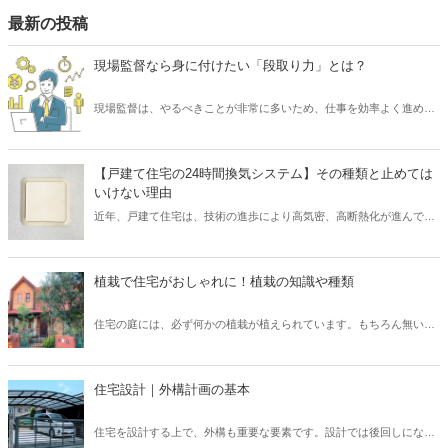
プにはしっかりとスケジュールを立て、勉強も効率化できる順番で受
最新の投稿
けるのが望ましいです。それでは、資格を取るメリットから、どの資
格がを取るのが良いか、おすすめの順番についてご紹介いたします。
現場監督なら身に付けたい「段取り力」とは？
現場監督は、やるべきことが非常に多いため、仕事を効率よく進める
必要があります。 そのために求められるスキルといえば「段取り力」
です。 現場監督が「段取り力」を身に付けることで、工事に関わるあ
らゆるムダを省き、そしてコスト削減が可能となります。 また、工事
【戸建て住宅の24時間換気システム】その種類と止めては
が順調に進められるため、協力会社や職人など多くの関係者とも円滑
いけない理由
なコミュニケーションを図れるでしょう。 そこで本記事では、現場監
近年、戸建て住宅は、技術の進歩により高気密、高断熱化が進んでい
督にとって重要なスキル「段取り力」とは何なのか、また身に付ける
ます。 しかし高気密、高断熱化された住宅は、空気の入れ替えを適切
ための取り組み方についてご紹介したいと思います。
に行わなければ、室内の空気環境を悪くしてしまう可能性がありま
す。 そこで、導入されたのが「24時間換気システム」です。 現在、
植栽で住宅がおしゃれに！植栽の知識や種類
「24時間換気システム」は、設置が義務付けられており、建物内の計
画的な換気が可能となっています。 では、運転を止めてしまった場
住宅の庭には、必ず何かの植栽が植えられています。もちろん無い家
合、具体的にどのようなリスクが考えられるでしょうか？ そこで本記
もたまにありますが、ほとんどの住宅には植栽が植えられています。
事では、設置が義務付けられている「24時間換気システム」の種類と
普段意識して見ないと、どのような植栽があるのか、なぜこの樹木を
特徴について、また運転を止めるリスクなどを解説したいと思いま
選んだのか、なかなか知らないと思います。しかし、新築住宅では何
す。
住宅設計｜外構計画の基本
かしらの考えがあって植栽を選んでいます。この植栽一つでもお家の
印象はガラッと変わります。植栽について、基本的な知識を身につけ
住宅を設計する上で、外構も重要な要素です。設計では後回しになっ
て、それぞれの樹木について知ることで、お客様へも適切に提案でき