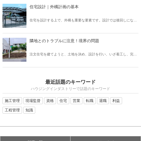
選んだのか、なかなか知らないと思います。しかし、新築住宅では何
す。
住宅設計｜外構計画の基本
かしらの考えがあって植栽を選んでいます。この植栽一つでもお家の
印象はガラッと変わります。植栽について、基本的な知識を身につけ
住宅を設計する上で、外構も重要な要素です。設計では後回しになっ
て、それぞれの樹木について知ることで、お客様へも適切に提案でき
てしまいがちですが、先に予算やある程度の要望を聞いておかない
るようになりましょう。
と、コストや設計の問題で外構がおざなりになってしまいます。外構
計画を行う上で、どのようなポイントがあるのかなどについてご紹介
隣地とのトラブルに注意！境界の問題
いたします。外構は、デザイン性や快適さだけでなく、防犯上も意味
のあるものなので、各要素を反映したものにしていきましょう。
注文住宅を建てようと、土地を決め、設計を行い、いざ着工し、完成
を喜ぼうと思ったのも束の間、隣家の方から敷地についてのクレーム
が！ということも、実は稀にあります。施主さまが大変な思いをする
だけでなく、施工会社としても、トラブルになってしまいます。この
ような事態を避けるために、隣地境界についてどのような点に注意し
最近話題のキーワード
ていなければいけないのか把握しておきましょう。
ハウジングインダストリーで話題のキーワード
施工管理
現場監督
資格
住宅
営業
転職
退職
利益
工程管理
知識