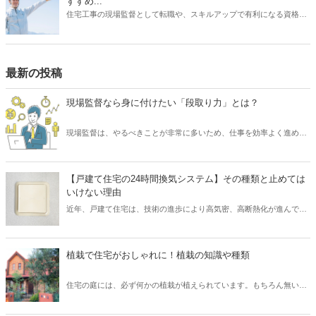
すすめ...
るならその業種への転職を目指すべきです。 しかし、何度も転職を重
住宅工事の現場監督として転職や、スキルアップで有利になる資格に
ねるよりも、しっかりリサーチしたうえで臨むほうがよい結果に結び
ついて、そのおすすめの取得順序をご紹介いたします。建築関係の資
つく可能性は高くなります。 そこで本記事では、現場監督を辞めると
格は、実務経験が必要なものが多く、思い立った時に試験を受けよう
きのおすすめの転職先について、ご紹介したいと思います。
をしても、受験資格自体がない場合があります。そこで、スキルアッ
プにはしっかりとスケジュールを立て、勉強も効率化できる順番で受
最新の投稿
けるのが望ましいです。それでは、資格を取るメリットから、どの資
格がを取るのが良いか、おすすめの順番についてご紹介いたします。
現場監督なら身に付けたい「段取り力」とは？
現場監督は、やるべきことが非常に多いため、仕事を効率よく進める
必要があります。 そのために求められるスキルといえば「段取り力」
です。 現場監督が「段取り力」を身に付けることで、工事に関わるあ
らゆるムダを省き、そしてコスト削減が可能となります。 また、工事
【戸建て住宅の24時間換気システム】その種類と止めては
が順調に進められるため、協力会社や職人など多くの関係者とも円滑
いけない理由
なコミュニケーションを図れるでしょう。 そこで本記事では、現場監
近年、戸建て住宅は、技術の進歩により高気密、高断熱化が進んでい
督にとって重要なスキル「段取り力」とは何なのか、また身に付ける
ます。 しかし高気密、高断熱化された住宅は、空気の入れ替えを適切
ための取り組み方についてご紹介したいと思います。
に行わなければ、室内の空気環境を悪くしてしまう可能性がありま
す。 そこで、導入されたのが「24時間換気システム」です。 現在、
植栽で住宅がおしゃれに！植栽の知識や種類
「24時間換気システム」は、設置が義務付けられており、建物内の計
画的な換気が可能となっています。 では、運転を止めてしまった場
住宅の庭には、必ず何かの植栽が植えられています。もちろん無い家
合、具体的にどのようなリスクが考えられるでしょうか？ そこで本記
もたまにありますが、ほとんどの住宅には植栽が植えられています。
事では、設置が義務付けられている「24時間換気システム」の種類と
普段意識して見ないと、どのような植栽があるのか、なぜこの樹木を
特徴について、また運転を止めるリスクなどを解説したいと思いま