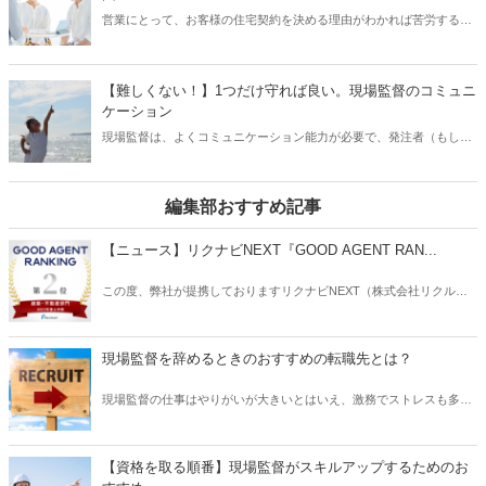
のあるものなので、各要素を反映したものにしていきましょう。
営業にとって、お客様の住宅契約を決める理由がわかれば苦労するこ
とはありません。しかし、お客様が契約する理由を見つけることは不
可能です。なぜなら、お客様も「これがあったら契約する」というも
のを明確に決めている方はいないからです。これを勘違いしている営
【難しくない！】1つだけ守れば良い。現場監督のコミュニ
業もいるのではないでしょうか？そのため、お客様が住宅契約を決め
ケーション
る理由をヒアリングすることが、営業の仕事だと思い込んでしまって
現場監督は、よくコミュニケーション能力が必要で、発注者（もしく
いる方もいらっしゃいます。この記事では、営業の考え方がガラッと
は施工会社）とお客様、職人と板挟みになってしまう、と聞きます。
変わるかも知れない、お客様が住宅契約を決める理由をご紹介いたし
現場監督は、工事現場の一種の連絡ツールです。そのため、この連絡
ます。
ツールとなっている現場監督がうまくコミュニケーションを取れない
編集部おすすめ記事
と、予期せぬトラブルに発展することもあります。しかし、いわゆる
「話がうまい」「誰とでも仲良くなれる」といったようなコミュニケ
【ニュース】リクナビNEXT『GOOD AGENT RAN...
ーションスキルは必ずしも必要ではありません。この記事では、1つ
だけ守れば、現場監督としてのコミュニケーションが上手くいく方法
この度、弊社が提携しておりますリクナビNEXT（株式会社リクルー
をご紹介いたします。
ト）主催の「GOOD AGENT RANKING〜2023年度上半期～」におい
て、建築・不動産部門で第2位、営業部門で第6位（6位～10位は入賞
と表記）にそれぞれ入賞しましたことをお知らせいたします。
現場監督を辞めるときのおすすめの転職先とは？
現場監督の仕事はやりがいが大きいとはいえ、激務でストレスも多い
と耳にすることがあります。 また、労働条件に不満を持っていたり、
あるいは会社の将来に不安を感じていたりする場合は、転職を検討す
る動機になるでしょう。 では、現場監督から転職したいと思うとき、
【資格を取る順番】現場監督がスキルアップするためのお
どのような仕事を選ぶとよいでしょうか？ もちろんやりたい仕事があ