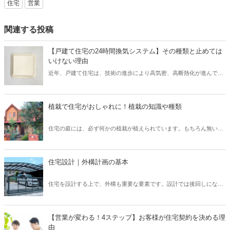
住宅
営業
関連する投稿
【戸建て住宅の24時間換気システム】その種類と止めては
いけない理由
近年、戸建て住宅は、技術の進歩により高気密、高断熱化が進んでい
ます。 しかし高気密、高断熱化された住宅は、空気の入れ替えを適切
に行わなければ、室内の空気環境を悪くしてしまう可能性がありま
す。 そこで、導入されたのが「24時間換気システム」です。 現在、
植栽で住宅がおしゃれに！植栽の知識や種類
「24時間換気システム」は、設置が義務付けられており、建物内の計
画的な換気が可能となっています。 では、運転を止めてしまった場
住宅の庭には、必ず何かの植栽が植えられています。もちろん無い家
合、具体的にどのようなリスクが考えられるでしょうか？ そこで本記
もたまにありますが、ほとんどの住宅には植栽が植えられています。
事では、設置が義務付けられている「24時間換気システム」の種類と
普段意識して見ないと、どのような植栽があるのか、なぜこの樹木を
特徴について、また運転を止めるリスクなどを解説したいと思いま
選んだのか、なかなか知らないと思います。しかし、新築住宅では何
す。
住宅設計｜外構計画の基本
かしらの考えがあって植栽を選んでいます。この植栽一つでもお家の
印象はガラッと変わります。植栽について、基本的な知識を身につけ
住宅を設計する上で、外構も重要な要素です。設計では後回しになっ
て、それぞれの樹木について知ることで、お客様へも適切に提案でき
てしまいがちですが、先に予算やある程度の要望を聞いておかない
るようになりましょう。
と、コストや設計の問題で外構がおざなりになってしまいます。外構
計画を行う上で、どのようなポイントがあるのかなどについてご紹介
【営業が変わる！4ステップ】お客様が住宅契約を決める理
いたします。外構は、デザイン性や快適さだけでなく、防犯上も意味
由