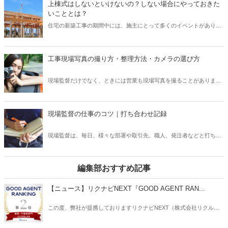
上棟式はしないといけないの？しない場合にやっておきた
のか、その語源を知っている人は少ないのではないでしょうか？ ま
いこととは？
た、「ユンボ」は土木工事では欠かせませんが、誰にでも扱えるとい
住宅の新築工事の期間中には、施主にとって多くのイベントがありま
うものではなく、操作をするには資格が必要となります。 そこで本記
す。 そのうち、とくに木造住宅では、上棟が重要な節目となり、なか
事では、現場監督がよく使う建設用語である「ユンボ」について、そ
には「上棟式」を行うケースがあります。 しかし、「上棟式」とはど
の語源や必要となる資格などをご紹介したいと思います。
のようなもので、また行う必要があるものなのでしょうか？ そこで本
工事現場写真の撮り方・整理方法・カメラの選び方
記事では、新築住宅の「上棟式」はしないといけないのか、また住宅
会社の立場として「上棟式」をしない場合にやっておきたいことなど
現場監督だけでなく、ときには営業も現場写真を撮ることがありま
について、ご紹介したいと思います。
す。現場写真は、工事現場の確認にとって一番重要です。たとえ目視
で問題がないことを確認しても、それを他の人に証明しなければいけ
ません。公共工事でも全ての工事には、写真撮影での記録の保持が求
現場監督の仕事のコツ｜打ち合わせ記録
められます。しかし、写真の撮り方というものをしっかりと学ばず
に、写真を撮ってしまっている方もいます。写真を撮ることが仕事と
現場監督は、毎日、様々な部署や取引先、職人、発注者などと打ち合
なっている以上、写真の撮り方を学ぶことは必要で、実は注意しなけ
わせを行います。その際に、お互いに何を確認したのか、決定事項は
ればいけないポイントもあります。この記事では、現場写真の撮り
何かなどを共有する必要があります。電話やメールでやりとりを行っ
方・整理方法・カメラの選び方までご紹介いたします。
ていたとしても、お互いの認識が異なっていることもよくあります
編集部おすすめ記事
し、時間が経てば忘れてしまうものです。相手も多くの連絡を行って
おり、情報がごちゃごちゃになってしまっていたなんていうこともあ
【ニュース】リクナビNEXT『GOOD AGENT RAN...
ります。現場監督は、打ち合わせの記録を的確に行うことで、業務効
率を上げ、予期せぬミスを防ぐこともできます。この記事では、実務
この度、弊社が提携しておりますリクナビNEXT（株式会社リクルー
に役立つ打ち合わせ記録の仕方をご紹介いたします。
ト）主催の「GOOD AGENT RANKING〜2023年度上半期～」におい
て、建築・不動産部門で第2位、営業部門で第6位（6位～10位は入賞