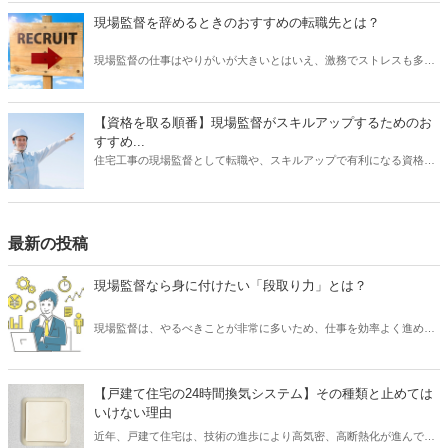
と表記）にそれぞれ入賞しましたことをお知らせいたします。
現場監督を辞めるときのおすすめの転職先とは？
現場監督の仕事はやりがいが大きいとはいえ、激務でストレスも多い
と耳にすることがあります。 また、労働条件に不満を持っていたり、
あるいは会社の将来に不安を感じていたりする場合は、転職を検討す
る動機になるでしょう。 では、現場監督から転職したいと思うとき、
【資格を取る順番】現場監督がスキルアップするためのお
どのような仕事を選ぶとよいでしょうか？ もちろんやりたい仕事があ
すすめ...
るならその業種への転職を目指すべきです。 しかし、何度も転職を重
住宅工事の現場監督として転職や、スキルアップで有利になる資格に
ねるよりも、しっかりリサーチしたうえで臨むほうがよい結果に結び
ついて、そのおすすめの取得順序をご紹介いたします。建築関係の資
つく可能性は高くなります。 そこで本記事では、現場監督を辞めると
格は、実務経験が必要なものが多く、思い立った時に試験を受けよう
きのおすすめの転職先について、ご紹介したいと思います。
をしても、受験資格自体がない場合があります。そこで、スキルアッ
プにはしっかりとスケジュールを立て、勉強も効率化できる順番で受
最新の投稿
けるのが望ましいです。それでは、資格を取るメリットから、どの資
格がを取るのが良いか、おすすめの順番についてご紹介いたします。
現場監督なら身に付けたい「段取り力」とは？
現場監督は、やるべきことが非常に多いため、仕事を効率よく進める
必要があります。 そのために求められるスキルといえば「段取り力」
です。 現場監督が「段取り力」を身に付けることで、工事に関わるあ
らゆるムダを省き、そしてコスト削減が可能となります。 また、工事
【戸建て住宅の24時間換気システム】その種類と止めては
が順調に進められるため、協力会社や職人など多くの関係者とも円滑
いけない理由
なコミュニケーションを図れるでしょう。 そこで本記事では、現場監
近年、戸建て住宅は、技術の進歩により高気密、高断熱化が進んでい
督にとって重要なスキル「段取り力」とは何なのか、また身に付ける