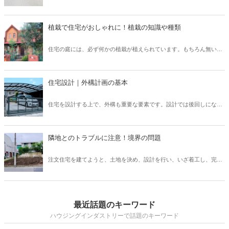
ます。 しかし高気密、高断熱化された住宅は、空気の入れ替えを適切
ための取り組み方についてご紹介したいと思います。
に行わなければ、室内の空気環境を悪くしてしまう可能性がありま
す。 そこで、導入されたのが「24時間換気システム」です。 現在、
植栽で住宅がおしゃれに！植栽の知識や種類
「24時間換気システム」は、設置が義務付けられており、建物内の計
画的な換気が可能となっています。 では、運転を止めてしまった場
住宅の庭には、必ず何かの植栽が植えられています。もちろん無い家
合、具体的にどのようなリスクが考えられるでしょうか？ そこで本記
もたまにありますが、ほとんどの住宅には植栽が植えられています。
事では、設置が義務付けられている「24時間換気システム」の種類と
普段意識して見ないと、どのような植栽があるのか、なぜこの樹木を
特徴について、また運転を止めるリスクなどを解説したいと思いま
選んだのか、なかなか知らないと思います。しかし、新築住宅では何
す。
住宅設計｜外構計画の基本
かしらの考えがあって植栽を選んでいます。この植栽一つでもお家の
印象はガラッと変わります。植栽について、基本的な知識を身につけ
住宅を設計する上で、外構も重要な要素です。設計では後回しになっ
て、それぞれの樹木について知ることで、お客様へも適切に提案でき
てしまいがちですが、先に予算やある程度の要望を聞いておかない
るようになりましょう。
と、コストや設計の問題で外構がおざなりになってしまいます。外構
計画を行う上で、どのようなポイントがあるのかなどについてご紹介
隣地とのトラブルに注意！境界の問題
いたします。外構は、デザイン性や快適さだけでなく、防犯上も意味
のあるものなので、各要素を反映したものにしていきましょう。
注文住宅を建てようと、土地を決め、設計を行い、いざ着工し、完成
を喜ぼうと思ったのも束の間、隣家の方から敷地についてのクレーム
が！ということも、実は稀にあります。施主さまが大変な思いをする
だけでなく、施工会社としても、トラブルになってしまいます。この
ような事態を避けるために、隣地境界についてどのような点に注意し
最近話題のキーワード
ていなければいけないのか把握しておきましょう。
ハウジングインダストリーで話題のキーワード