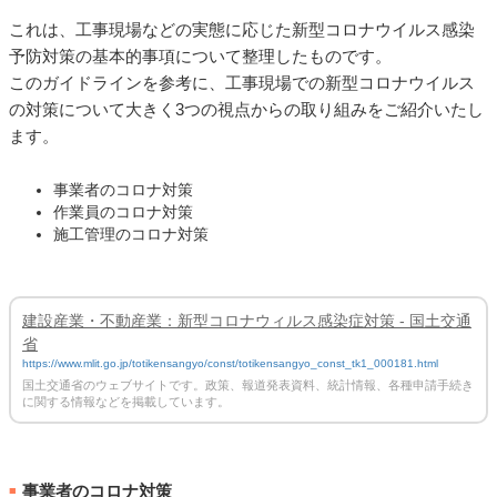
これは、工事現場などの実態に応じた新型コロナウイルス感染
予防対策の基本的事項について整理したものです。
このガイドラインを参考に、工事現場での新型コロナウイルス
の対策について大きく3つの視点からの取り組みをご紹介いたし
ます。
事業者のコロナ対策
作業員のコロナ対策
施工管理のコロナ対策
建設産業・不動産業：新型コロナウィルス感染症対策 - 国土交通
省
https://www.mlit.go.jp/totikensangyo/const/totikensangyo_const_tk1_000181.html
国土交通省のウェブサイトです。政策、報道発表資料、統計情報、各種申請手続き
に関する情報などを掲載しています。
事業者のコロナ対策
■