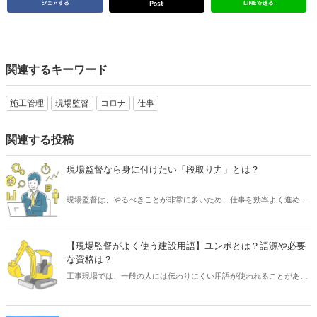
関連するキーワード
施工管理
現場監督
コロナ
仕事
関連する投稿
現場監督なら身に付けたい「段取り力」とは？
現場監督は、やるべきことが非常に多いため、仕事を効率よく進める
必要があります。 そのために求められるスキルといえば「段取り力」
です。 現場監督が「段取り力」を身に付けることで、工事に関わるあ
らゆるムダを省き、そしてコスト削減が可能となります。 また、工事
【現場監督がよく使う建設用語】ユンボとは？語源や必要
が順調に進められるため、協力会社や職人など多くの関係者とも円滑
な資格は？
なコミュニケーションを図れるでしょう。 そこで本記事では、現場監
工事現場では、一般の人には伝わりにくい用語が使われることがあり
督にとって重要なスキル「段取り力」とは何なのか、また身に付ける
ますが、「ユンボ」もそのひとつです。 「ユンボ」とは、「油圧ショ
ための取り組み方についてご紹介したいと思います。
ベル」や「パワーショベル」など、土木工事で掘削用として使われる
建設機械のことをいいます。 しかし、なぜ「ユンボ」と呼ばれている