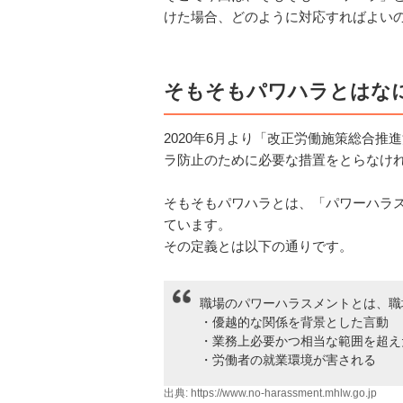
けた場合、どのように対応すればよい
そもそもパワハラとはな
2020年6月より「改正労働施策総合
ラ防止のために必要な措置をとらなけ
そもそもパワハラとは、「パワーハラ
ています。
その定義とは以下の通りです。
職場のパワーハラスメントとは、職
・優越的な関係を背景とした言動
・業務上必要かつ相当な範囲を超え
・労働者の就業環境が害される
出典:
https://www.no-harassment.mhlw.go.jp