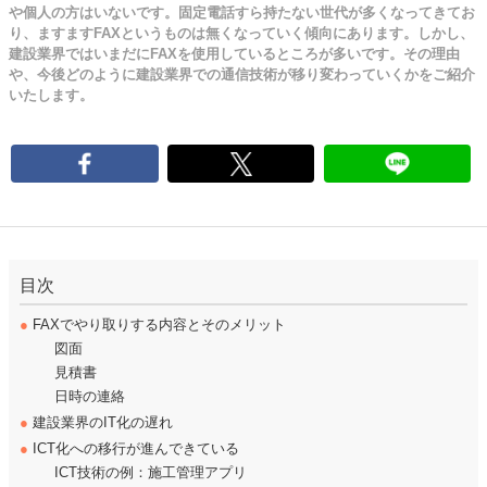
や個人の方はいないです。固定電話すら持たない世代が多くなってきてお
り、ますますFAXというものは無くなっていく傾向にあります。しかし、
建設業界ではいまだにFAXを使用しているところが多いです。その理由
や、今後どのように建設業界での通信技術が移り変わっていくかをご紹介
いたします。
目次
●
FAXでやり取りする内容とそのメリット
図面
見積書
日時の連絡
●
建設業界のIT化の遅れ
●
ICT化への移行が進んできている
ICT技術の例：施工管理アプリ