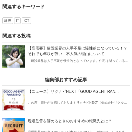
関連するキーワード
建設
IT
ICT
関連する投稿
【高需要】建設業界の人手不足は慢性的になっている！？
それでも年収が低い、不人気の理由について
建設業界は人手不足が慢性的となっています。住宅は減っているな
ど言われていますが、建設業全体で見ると仕事量が減っているという
ことはないのです。戸建て住宅がなければマンションの建設、維持管
理は建設業者が行います。新築住宅がなくても、リフォームの需要が
編集部おすすめ記事
あります。そのため建設業全体で見ると人材は常に必要とされている
のです。しかしそれでも年収が低い職種があったり、不人気な理由は
【ニュース】リクナビNEXT『GOOD AGENT RAN...
どうしてなのでしょうか。
この度、弊社が提携しておりますリクナビNEXT（株式会社リクルー
ト）主催の「GOOD AGENT RANKING〜2023年度上半期～」におい
て、建築・不動産部門で第2位、営業部門で第6位（6位～10位は入賞
と表記）にそれぞれ入賞しましたことをお知らせいたします。
現場監督を辞めるときのおすすめの転職先とは？
現場監督の仕事はやりがいが大きいとはいえ、激務でストレスも多い