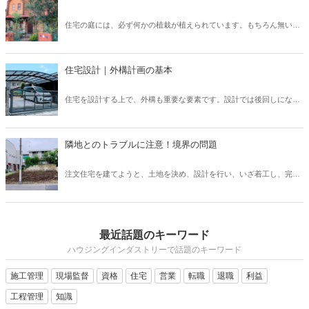
「24時間換気システム」は、設置が義務付けられており、建物内の計
画的な換気が可能となっています。 では、運転を止めてしまった場
住宅の庭には、必ず何かの植栽が植えられています。もちろん無い家
合、具体的にどのようなリスクが考えられるでしょうか？ そこで本記
もたまにありますが、ほとんどの住宅には植栽が植えられています。
事では、設置が義務付けられている「24時間換気システム」の種類と
普段意識して見ないと、どのような植栽があるのか、なぜこの樹木を
特徴について、また運転を止めるリスクなどを解説したいと思いま
選んだのか、なかなか知らないと思います。しかし、新築住宅では何
す。
住宅設計｜外構計画の基本
かしらの考えがあって植栽を選んでいます。この植栽一つでもお家の
印象はガラッと変わります。植栽について、基本的な知識を身につけ
住宅を設計する上で、外構も重要な要素です。設計では後回しになっ
て、それぞれの樹木について知ることで、お客様へも適切に提案でき
てしまいがちですが、先に予算やある程度の要望を聞いておかない
るようになりましょう。
と、コストや設計の問題で外構がおざなりになってしまいます。外構
計画を行う上で、どのようなポイントがあるのかなどについてご紹介
隣地とのトラブルに注意！境界の問題
いたします。外構は、デザイン性や快適さだけでなく、防犯上も意味
のあるものなので、各要素を反映したものにしていきましょう。
注文住宅を建てようと、土地を決め、設計を行い、いざ着工し、完成
を喜ぼうと思ったのも束の間、隣家の方から敷地についてのクレーム
が！ということも、実は稀にあります。施主さまが大変な思いをする
だけでなく、施工会社としても、トラブルになってしまいます。この
ような事態を避けるために、隣地境界についてどのような点に注意し
最近話題のキーワード
ていなければいけないのか把握しておきましょう。
ハウジングインダストリーで話題のキーワード
施工管理
現場監督
資格
住宅
営業
転職
退職
利益
工程管理
知識