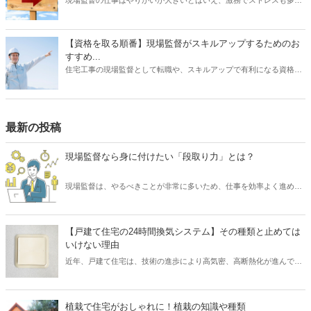
と耳にすることがあります。 また、労働条件に不満を持っていたり、
あるいは会社の将来に不安を感じていたりする場合は、転職を検討す
る動機になるでしょう。 では、現場監督から転職したいと思うとき、
【資格を取る順番】現場監督がスキルアップするためのお
どのような仕事を選ぶとよいでしょうか？ もちろんやりたい仕事があ
すすめ...
るならその業種への転職を目指すべきです。 しかし、何度も転職を重
住宅工事の現場監督として転職や、スキルアップで有利になる資格に
ねるよりも、しっかりリサーチしたうえで臨むほうがよい結果に結び
ついて、そのおすすめの取得順序をご紹介いたします。建築関係の資
つく可能性は高くなります。 そこで本記事では、現場監督を辞めると
格は、実務経験が必要なものが多く、思い立った時に試験を受けよう
きのおすすめの転職先について、ご紹介したいと思います。
をしても、受験資格自体がない場合があります。そこで、スキルアッ
プにはしっかりとスケジュールを立て、勉強も効率化できる順番で受
最新の投稿
けるのが望ましいです。それでは、資格を取るメリットから、どの資
格がを取るのが良いか、おすすめの順番についてご紹介いたします。
現場監督なら身に付けたい「段取り力」とは？
現場監督は、やるべきことが非常に多いため、仕事を効率よく進める
必要があります。 そのために求められるスキルといえば「段取り力」
です。 現場監督が「段取り力」を身に付けることで、工事に関わるあ
らゆるムダを省き、そしてコスト削減が可能となります。 また、工事
【戸建て住宅の24時間換気システム】その種類と止めては
が順調に進められるため、協力会社や職人など多くの関係者とも円滑
いけない理由
なコミュニケーションを図れるでしょう。 そこで本記事では、現場監
近年、戸建て住宅は、技術の進歩により高気密、高断熱化が進んでい
督にとって重要なスキル「段取り力」とは何なのか、また身に付ける
ます。 しかし高気密、高断熱化された住宅は、空気の入れ替えを適切
ための取り組み方についてご紹介したいと思います。
に行わなければ、室内の空気環境を悪くしてしまう可能性がありま
す。 そこで、導入されたのが「24時間換気システム」です。 現在、
植栽で住宅がおしゃれに！植栽の知識や種類