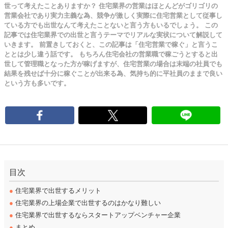
世って考えたことありますか？ 住宅業界の営業はほとんどがゴリゴリの
営業会社であり実力主義な為、競争が激しく実際に住宅営業として従事し
ている方でも出世なんて考えたことないと言う方もいるでしょう。 この
記事では住宅業界での出世と言うテーマでリアルな実状について解説して
いきます。 前置きしておくと、この記事は「住宅営業で稼ぐ」と言うこ
ととは少し違う話です。 もちろん住宅会社の営業職で稼ごうとすると出
世して管理職となった方が稼げますが、住宅営業の場合は末端の社員でも
結果を残せば十分に稼ぐことが出来る為、気持ち的に平社員のままで良い
という方も多いです。
目次
●
住宅業界で出世するメリット
●
住宅業界の上場企業で出世するのはかなり難しい
●
住宅業界で出世するならスタートアップベンチャー企業
●
まとめ