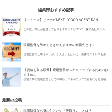
編集部おすすめ記事
【ニュース】リクナビNEXT『GOOD AGENT RAN...
この度、弊社が提携しておりますリクナビNEXT（株式会社リクルー
ト）主催の「GOOD AGENT RANKING〜2023年度上半期～」におい
て、建築・不動産部門で第2位、営業部門で第6位（6位～10位は入賞
と表記）にそれぞれ入賞しましたことをお知らせいたします。
現場監督を辞めるときのおすすめの転職先とは？
現場監督の仕事はやりがいが大きいとはいえ、激務でストレスも多い
と耳にすることがあります。 また、労働条件に不満を持っていたり、
あるいは会社の将来に不安を感じていたりする場合は、転職を検討す
る動機になるでしょう。 では、現場監督から転職したいと思うとき、
【資格を取る順番】現場監督がスキルアップするためのお
どのような仕事を選ぶとよいでしょうか？ もちろんやりたい仕事があ
すすめ...
るならその業種への転職を目指すべきです。 しかし、何度も転職を重
住宅工事の現場監督として転職や、スキルアップで有利になる資格に
ねるよりも、しっかりリサーチしたうえで臨むほうがよい結果に結び
ついて、そのおすすめの取得順序をご紹介いたします。建築関係の資
つく可能性は高くなります。 そこで本記事では、現場監督を辞めると
格は、実務経験が必要なものが多く、思い立った時に試験を受けよう
きのおすすめの転職先について、ご紹介したいと思います。
をしても、受験資格自体がない場合があります。そこで、スキルアッ
プにはしっかりとスケジュールを立て、勉強も効率化できる順番で受
最新の投稿
けるのが望ましいです。それでは、資格を取るメリットから、どの資
格がを取るのが良いか、おすすめの順番についてご紹介いたします。
現場監督なら身に付けたい「段取り力」とは？