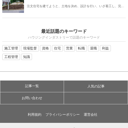
のあるものなので、各要素を反映したものにしていきましょう。
注文住宅を建てようと、土地を決め、設計を行い、いざ着工し、完成
を喜ぼうと思ったのも束の間、隣家の方から敷地についてのクレーム
が！ということも、実は稀にあります。施主さまが大変な思いをする
だけでなく、施工会社としても、トラブルになってしまいます。この
ような事態を避けるために、隣地境界についてどのような点に注意し
最近話題のキーワード
ていなければいけないのか把握しておきましょう。
ハウジングインダストリーで話題のキーワード
施工管理
現場監督
資格
住宅
営業
転職
退職
利益
工程管理
知識
記事一覧
人気の記事
お問い合わせ
利用規約
プライバシーポリシー
運営会社