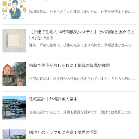
現場監督は、やるべきことが非常に多いため、仕事を効率よく進める
必要があります。 そのために求められるスキルといえば「段取り力」
です。 現場監督が「段取り力」を身に付けることで、工事に関わるあ
らゆるムダを省き、そしてコスト削減が可能となります。 また、工事
【戸建て住宅の24時間換気システム】その種類と止めては
が順調に進められるため、協力会社や職人など多くの関係者とも円滑
いけない理由
なコミュニケーションを図れるでしょう。 そこで本記事では、現場監
近年、戸建て住宅は、技術の進歩により高気密、高断熱化が進んでい
督にとって重要なスキル「段取り力」とは何なのか、また身に付ける
ます。 しかし高気密、高断熱化された住宅は、空気の入れ替えを適切
ための取り組み方についてご紹介したいと思います。
に行わなければ、室内の空気環境を悪くしてしまう可能性がありま
す。 そこで、導入されたのが「24時間換気システム」です。 現在、
植栽で住宅がおしゃれに！植栽の知識や種類
「24時間換気システム」は、設置が義務付けられており、建物内の計
画的な換気が可能となっています。 では、運転を止めてしまった場
住宅の庭には、必ず何かの植栽が植えられています。もちろん無い家
合、具体的にどのようなリスクが考えられるでしょうか？ そこで本記
もたまにありますが、ほとんどの住宅には植栽が植えられています。
事では、設置が義務付けられている「24時間換気システム」の種類と
普段意識して見ないと、どのような植栽があるのか、なぜこの樹木を
特徴について、また運転を止めるリスクなどを解説したいと思いま
選んだのか、なかなか知らないと思います。しかし、新築住宅では何
す。
住宅設計｜外構計画の基本
かしらの考えがあって植栽を選んでいます。この植栽一つでもお家の
印象はガラッと変わります。植栽について、基本的な知識を身につけ
住宅を設計する上で、外構も重要な要素です。設計では後回しになっ
て、それぞれの樹木について知ることで、お客様へも適切に提案でき
てしまいがちですが、先に予算やある程度の要望を聞いておかない
るようになりましょう。
と、コストや設計の問題で外構がおざなりになってしまいます。外構
計画を行う上で、どのようなポイントがあるのかなどについてご紹介
隣地とのトラブルに注意！境界の問題
いたします。外構は、デザイン性や快適さだけでなく、防犯上も意味