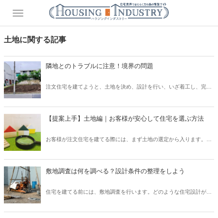
土地に関する記事
隣地とのトラブルに注意！境界の問題
注文住宅を建てようと、土地を決め、設計を行い、いざ着工し、完成
を喜ぼうと思ったのも束の間、隣家の方から敷地についてのクレーム
が！ということも、実は稀にあります。施主さまが大変な思いをする
だけでなく、施工会社としても、トラブルになってしまいます。この
【提案上手】土地編｜お客様が安心して住宅を選ぶ方法
ような事態を避けるために、隣地境界についてどのような点に注意し
ていなければいけないのか把握しておきましょう。
お客様が注文住宅を建てる際には、まず土地の選定から入ります。ど
のような家を建てたいか、漠然としたイメージはあっても、土地があ
る程度決まらなければ、具体的な設計はできません。また、予算につ
いても土地そのものの価格だけでなく、土地状況に応じた工事費を考
敷地調査は何を調べる？設計条件の整理をしよう
慮しなければいけません。そして、安心して暮らすためには、安心で
きる土地が重要です。お客様が土地を安心して選ぶために、営業や設
住宅を建てる前には、敷地調査を行います。どのような住宅設計がそ
計者が適切に提案を行うことが必要です。この記事では、土地につい
の土地に適しているのか、どのような工事が必要になるかを事前に調
ての簡単な知識と、提案方法についてご紹介いたします。
べる重要な調査です。設計者がどのようなところに注意して調査を行