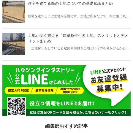
なっているのか、どのように調査をしているのかについてご紹介いた
住宅を建てる際の土地についての基礎知識まとめ
します。
住宅を建てるには土地が必要です。土地は広さだけで、特に他に気に
したことは無い！という方もいらっしゃるのではないでしょうか。し
かし、実は土地一つとっても様々な知っておかなければならない知識
があります。住宅関係の仕事をする以上、全て把握しておきましょ
土地が安く買える「建築条件付き土地」のメリットとデメ
う。土地の種類から、住宅を建てる上で注意しなければならない条件
リットまとめ
などについて、わかりやすくご紹介いたします。
土地探しをしていると建築条件付き土地というのを見かけるかと思
います。このような土地は通常の土地とは何が違うのでしょうか。何
も知らない方にとっては、通常の土地とは何か性質が違うのではない
か？このような土地は避けて探した方がいいのではないかと考える方
もいらっしゃるかもしれません。建築条件付き土地について正しく理
解し、お客様が購入しやすいようメリットやデメリットを説明できる
ようにしましょう。
編集部おすすめ記事