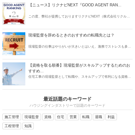
【ニュース】リクナビNEXT『GOOD AGENT RAN...
この度、弊社が提携しておりますリクナビNEXT（株式会社リクルー
ト）主催の「GOOD AGENT RANKING〜2023年度上半期～」におい
て、建築・不動産部門で第2位、営業部門で第6位（6位～10位は入賞
と表記）にそれぞれ入賞しましたことをお知らせいたします。
現場監督を辞めるときのおすすめの転職先とは？
現場監督の仕事はやりがいが大きいとはいえ、激務でストレスも多い
と耳にすることがあります。 また、労働条件に不満を持っていたり、
あるいは会社の将来に不安を感じていたりする場合は、転職を検討す
る動機になるでしょう。 では、現場監督から転職したいと思うとき、
【資格を取る順番】現場監督がスキルアップするためのお
どのような仕事を選ぶとよいでしょうか？ もちろんやりたい仕事があ
すすめ...
るならその業種への転職を目指すべきです。 しかし、何度も転職を重
住宅工事の現場監督として転職や、スキルアップで有利になる資格に
ねるよりも、しっかりリサーチしたうえで臨むほうがよい結果に結び
ついて、そのおすすめの取得順序をご紹介いたします。建築関係の資
つく可能性は高くなります。 そこで本記事では、現場監督を辞めると
格は、実務経験が必要なものが多く、思い立った時に試験を受けよう
きのおすすめの転職先について、ご紹介したいと思います。
をしても、受験資格自体がない場合があります。そこで、スキルアッ
最近話題のキーワード
プにはしっかりとスケジュールを立て、勉強も効率化できる順番で受
けるのが望ましいです。それでは、資格を取るメリットから、どの資
ハウジングインダストリーで話題のキーワード
格がを取るのが良いか、おすすめの順番についてご紹介いたします。
施工管理
現場監督
資格
住宅
営業
転職
退職
利益
工程管理
知識