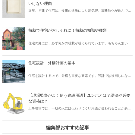
が順調に進められるため、協力会社や職人など多くの関係者とも円滑
いけない理由
なコミュニケーションを図れるでしょう。 そこで本記事では、現場監
近年、戸建て住宅は、技術の進歩により高気密、高断熱化が進んでい
督にとって重要なスキル「段取り力」とは何なのか、また身に付ける
ます。 しかし高気密、高断熱化された住宅は、空気の入れ替えを適切
ための取り組み方についてご紹介したいと思います。
に行わなければ、室内の空気環境を悪くしてしまう可能性がありま
す。 そこで、導入されたのが「24時間換気システム」です。 現在、
植栽で住宅がおしゃれに！植栽の知識や種類
「24時間換気システム」は、設置が義務付けられており、建物内の計
画的な換気が可能となっています。 では、運転を止めてしまった場
住宅の庭には、必ず何かの植栽が植えられています。もちろん無い家
合、具体的にどのようなリスクが考えられるでしょうか？ そこで本記
もたまにありますが、ほとんどの住宅には植栽が植えられています。
事では、設置が義務付けられている「24時間換気システム」の種類と
普段意識して見ないと、どのような植栽があるのか、なぜこの樹木を
特徴について、また運転を止めるリスクなどを解説したいと思いま
選んだのか、なかなか知らないと思います。しかし、新築住宅では何
す。
住宅設計｜外構計画の基本
かしらの考えがあって植栽を選んでいます。この植栽一つでもお家の
印象はガラッと変わります。植栽について、基本的な知識を身につけ
住宅を設計する上で、外構も重要な要素です。設計では後回しになっ
て、それぞれの樹木について知ることで、お客様へも適切に提案でき
てしまいがちですが、先に予算やある程度の要望を聞いておかない
るようになりましょう。
と、コストや設計の問題で外構がおざなりになってしまいます。外構
計画を行う上で、どのようなポイントがあるのかなどについてご紹介
【現場監督がよく使う建設用語】ユンボとは？語源や必要
いたします。外構は、デザイン性や快適さだけでなく、防犯上も意味
な資格は？
のあるものなので、各要素を反映したものにしていきましょう。
工事現場では、一般の人には伝わりにくい用語が使われることがあり
ますが、「ユンボ」もそのひとつです。 「ユンボ」とは、「油圧ショ
ベル」や「パワーショベル」など、土木工事で掘削用として使われる
建設機械のことをいいます。 しかし、なぜ「ユンボ」と呼ばれている
編集部おすすめ記事
のか、その語源を知っている人は少ないのではないでしょうか？ ま