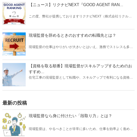
た、「ユンボ」は土木工事では欠かせませんが、誰にでも扱えるとい
【ニュース】リクナビNEXT『GOOD AGENT RAN...
うものではなく、操作をするには資格が必要となります。 そこで本記
事では、現場監督がよく使う建設用語である「ユンボ」について、そ
この度、弊社が提携しておりますリクナビNEXT（株式会社リクルー
の語源や必要となる資格などをご紹介したいと思います。
ト）主催の「GOOD AGENT RANKING〜2023年度上半期～」におい
て、建築・不動産部門で第2位、営業部門で第6位（6位～10位は入賞
と表記）にそれぞれ入賞しましたことをお知らせいたします。
現場監督を辞めるときのおすすめの転職先とは？
現場監督の仕事はやりがいが大きいとはいえ、激務でストレスも多い
と耳にすることがあります。 また、労働条件に不満を持っていたり、
あるいは会社の将来に不安を感じていたりする場合は、転職を検討す
る動機になるでしょう。 では、現場監督から転職したいと思うとき、
【資格を取る順番】現場監督がスキルアップするためのお
どのような仕事を選ぶとよいでしょうか？ もちろんやりたい仕事があ
すすめ...
るならその業種への転職を目指すべきです。 しかし、何度も転職を重
住宅工事の現場監督として転職や、スキルアップで有利になる資格に
ねるよりも、しっかりリサーチしたうえで臨むほうがよい結果に結び
ついて、そのおすすめの取得順序をご紹介いたします。建築関係の資
つく可能性は高くなります。 そこで本記事では、現場監督を辞めると
格は、実務経験が必要なものが多く、思い立った時に試験を受けよう
きのおすすめの転職先について、ご紹介したいと思います。
をしても、受験資格自体がない場合があります。そこで、スキルアッ
プにはしっかりとスケジュールを立て、勉強も効率化できる順番で受
最新の投稿
けるのが望ましいです。それでは、資格を取るメリットから、どの資
格がを取るのが良いか、おすすめの順番についてご紹介いたします。
現場監督なら身に付けたい「段取り力」とは？
現場監督は、やるべきことが非常に多いため、仕事を効率よく進める
必要があります。 そのために求められるスキルといえば「段取り力」