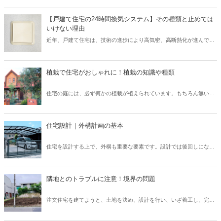
です。 現場監督が「段取り力」を身に付けることで、工事に関わるあ
らゆるムダを省き、そしてコスト削減が可能となります。 また、工事
【戸建て住宅の24時間換気システム】その種類と止めては
が順調に進められるため、協力会社や職人など多くの関係者とも円滑
いけない理由
なコミュニケーションを図れるでしょう。 そこで本記事では、現場監
近年、戸建て住宅は、技術の進歩により高気密、高断熱化が進んでい
督にとって重要なスキル「段取り力」とは何なのか、また身に付ける
ます。 しかし高気密、高断熱化された住宅は、空気の入れ替えを適切
ための取り組み方についてご紹介したいと思います。
に行わなければ、室内の空気環境を悪くしてしまう可能性がありま
す。 そこで、導入されたのが「24時間換気システム」です。 現在、
植栽で住宅がおしゃれに！植栽の知識や種類
「24時間換気システム」は、設置が義務付けられており、建物内の計
画的な換気が可能となっています。 では、運転を止めてしまった場
住宅の庭には、必ず何かの植栽が植えられています。もちろん無い家
合、具体的にどのようなリスクが考えられるでしょうか？ そこで本記
もたまにありますが、ほとんどの住宅には植栽が植えられています。
事では、設置が義務付けられている「24時間換気システム」の種類と
普段意識して見ないと、どのような植栽があるのか、なぜこの樹木を
特徴について、また運転を止めるリスクなどを解説したいと思いま
選んだのか、なかなか知らないと思います。しかし、新築住宅では何
す。
住宅設計｜外構計画の基本
かしらの考えがあって植栽を選んでいます。この植栽一つでもお家の
印象はガラッと変わります。植栽について、基本的な知識を身につけ
住宅を設計する上で、外構も重要な要素です。設計では後回しになっ
て、それぞれの樹木について知ることで、お客様へも適切に提案でき
てしまいがちですが、先に予算やある程度の要望を聞いておかない
るようになりましょう。
と、コストや設計の問題で外構がおざなりになってしまいます。外構
計画を行う上で、どのようなポイントがあるのかなどについてご紹介
隣地とのトラブルに注意！境界の問題
いたします。外構は、デザイン性や快適さだけでなく、防犯上も意味
のあるものなので、各要素を反映したものにしていきましょう。
注文住宅を建てようと、土地を決め、設計を行い、いざ着工し、完成
を喜ぼうと思ったのも束の間、隣家の方から敷地についてのクレーム
が！ということも、実は稀にあります。施主さまが大変な思いをする