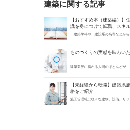
建築に関する記事
【おすすめ本（建築編）】
識を身につけて転職、スキ
建築学科や、建設系の高専などから
知識がない状態で勤務することになり
煩雑さに驚く方も少なくないです。ま
も多いです。知識と目の前の事象を関
経験を吸収する速度も遅くなってしま
ものづくりの実感を味わい
の本をご紹介します。
建築業界に携わる人間のほとんどが「
資格試験を受けて建築施工管理になる
わってみたいと思ったからではないで
【未経験から転職】建築系
格をご紹介
施工管理職は様々な建物、設備、リフ
ます。また、現場の管理だけでなく、
す。未経験からでも建築業界で働き、
験から就職した場合、どのようなステ