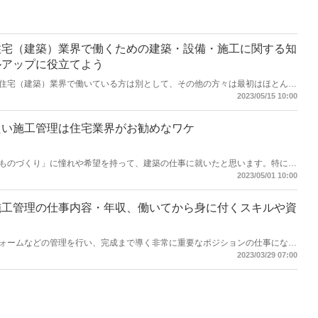
住宅（建築）業界で働くための建築・設備・施工に関する知
ルアップに役立てよう
住宅（建築）業界で働いている方は別として、その他の方々は最初はほとんど
ます。建築は調べれば調べるほど情報量が多く、建築学を学ぼうとするとその
2023/05/15 10:00
た、いくら知識として調べてはいても現場に出てみたら全く役に立たないこと
連づけることができないためです。しかし、知識を持っていなければ現場での
います。この記事では、建築初心者の方が比較的苦がなく勉強できるおすすめ
たい施工管理は住宅業界がお勧めなワケ
ものづくり」に憧れや希望を持って、建築の仕事に就いたと思います。特に、
人は、会社の要請もあったのかもしれませんが「ものづくり」の実感を強く味
2023/05/01 10:00
しょうか？
施工管理の仕事内容・年収、働いてから身に付くスキルや資
ォームなどの管理を行い、完成まで導く非常に重要なポジションの仕事になり
各業者への発注、スケジュール管理など高いマネジメントスキルが身につきま
2023/03/29 07:00
住空間などを提供したいと考える方もいらっしゃいます。この記事では、未経
ップを踏んでいくことになるのかご紹介いたします。