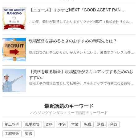
【ニュース】リクナビNEXT『GOOD AGENT RAN...
この度、弊社が提携しておりますリクナビNEXT（株式会社リクルー
ト）主催の「GOOD AGENT RANKING〜2023年度上半期～」におい
て、建築・不動産部門で第2位、営業部門で第6位（6位～10位は入賞
と表記）にそれぞれ入賞しましたことをお知らせいたします。
現場監督を辞めるときのおすすめの転職先とは？
現場監督の仕事はやりがいが大きいとはいえ、激務でストレスも多い
と耳にすることがあります。 また、労働条件に不満を持っていたり、
あるいは会社の将来に不安を感じていたりする場合は、転職を検討す
る動機になるでしょう。 では、現場監督から転職したいと思うとき、
【資格を取る順番】現場監督がスキルアップするためのお
どのような仕事を選ぶとよいでしょうか？ もちろんやりたい仕事があ
すすめ...
るならその業種への転職を目指すべきです。 しかし、何度も転職を重
住宅工事の現場監督として転職や、スキルアップで有利になる資格に
ねるよりも、しっかりリサーチしたうえで臨むほうがよい結果に結び
ついて、そのおすすめの取得順序をご紹介いたします。建築関係の資
つく可能性は高くなります。 そこで本記事では、現場監督を辞めると
格は、実務経験が必要なものが多く、思い立った時に試験を受けよう
きのおすすめの転職先について、ご紹介したいと思います。
をしても、受験資格自体がない場合があります。そこで、スキルアッ
最近話題のキーワード
プにはしっかりとスケジュールを立て、勉強も効率化できる順番で受
けるのが望ましいです。それでは、資格を取るメリットから、どの資
ハウジングインダストリーで話題のキーワード
格がを取るのが良いか、おすすめの順番についてご紹介いたします。
施工管理
現場監督
資格
住宅
営業
転職
退職
利益
工程管理
知識