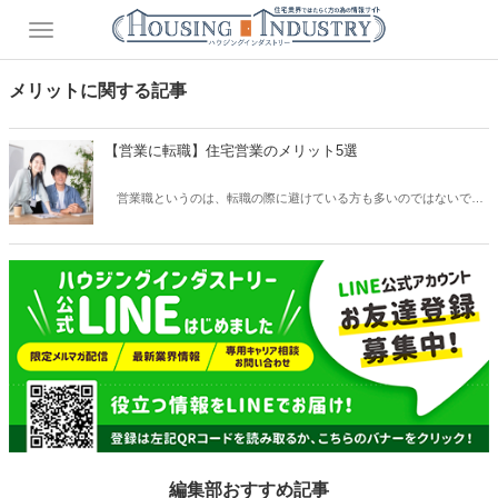
メリットに関する記事
【営業に転職】住宅営業のメリット5選
営業職というのは、転職の際に避けている方も多いのではないでし
ょうか。営業はキツく大変で、長続きしない職種で、周りからも営業
大丈夫？などと聞かれることもあるかもしれません。しかし、営業職
はコツを掴めばそれほど大変ではありませんし、会社によっては花形
職種です。営業ができなければ売上が立たず、会社の存続に関わる部
署でもあります。この記事では住宅営業職のメリットについてご紹介
致します。
編集部おすすめ記事